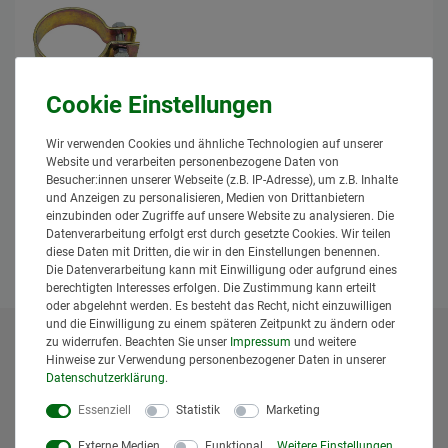
Auspuffschelle Spannbereich 38-40mm
für Schalldämpfer Auspuffrohr
Wir verwenden Cookies und ähnliche Technologien auf unserer
Granit
Website und verarbeiten personenbezogene Daten von
3,95 € *
Besucher:innen unserer Webseite (z.B. IP-Adresse), um z.B. Inhalte
*
inkl. MwSt.
zzgl.
Versand
und Anzeigen zu personalisieren, Medien von Drittanbietern
einzubinden oder Zugriffe auf unsere Website zu analysieren. Die
Lieferzeit: 1 bis 3 Tage*
Datenverarbeitung erfolgt erst durch gesetzte Cookies. Wir teilen
In den Warenkorb
diese Daten mit Dritten, die wir in den Einstellungen benennen.
Die Datenverarbeitung kann mit Einwilligung oder aufgrund eines
berechtigten Interesses erfolgen. Die Zustimmung kann erteilt
oder abgelehnt werden. Es besteht das Recht, nicht einzuwilligen
und die Einwilligung zu einem späteren Zeitpunkt zu ändern oder
zu widerrufen. Beachten Sie unser
Impressum
und weitere
* Alle Preise inklusive gesetzlicher Mehrwertsteuer und
Hinweise zur Verwendung personenbezogener Daten in unserer
zuzüglich
Versandkosten
. Der Versand erfolgt bei vielen
Daten­schutz­erklärung
.
Artikeln bei Bestellungen bis 14 Uhr und Sofortbezahlung
Essenziell
Statistik
Marketing
(z.B. PayPal) bereits am gleichen Werktag. Die angegebenen
Lieferzeiten gelten für Lieferungen innerhalb Deutschlands.
Externe Medien
Funktional
Weitere Einstellungen