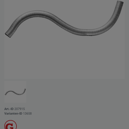
Art.-ID
207915
Varianten-ID
13658