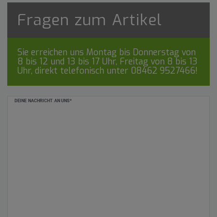
Fragen zum Artikel
Sie erreichen uns Montag bis Donnerstag von
8 bis 12 und 13 bis 17 Uhr, Freitag von 8 bis 13
Uhr, direkt telefonisch unter
08462 9527466
!
Ceres::Template.mailFormHoneypotLabel
DEINE NACHRICHT AN UNS*