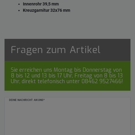
Innenrohr 39,5 mm
Kreuzgarnitur 32x76 mm
Fragen zum Artikel
Sie erreichen uns Montag bis Donnerstag von
8 bis 12 und 13 bis 17 Uhr, Freitag von 8 bis 13
Uhr, direkt telefonisch unter
08462 9527466
!
Ceres::Template.mailFormHoneypotLabel
DEINE NACHRICHT AN UNS*