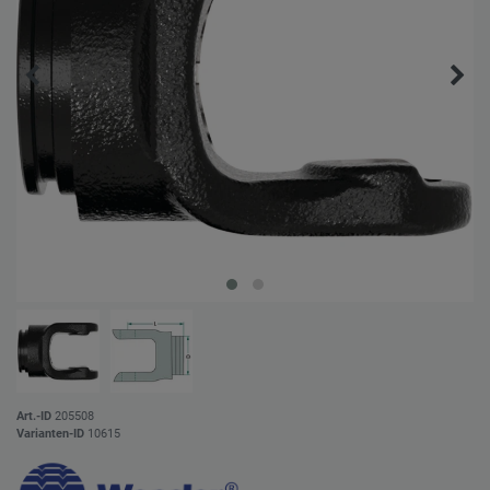
Art.-ID
205508
Varianten-ID
10615