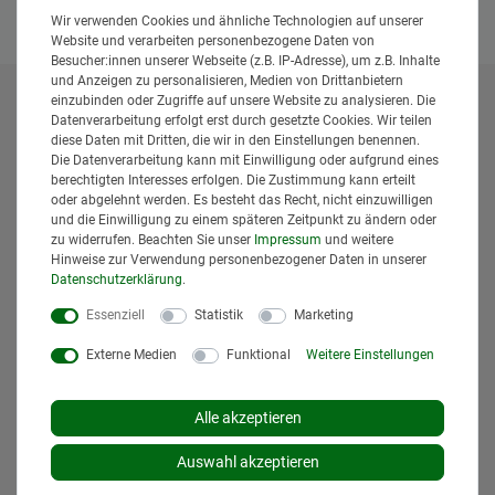
Wir verwenden Cookies und ähnliche Technologien auf unserer
Website und verarbeiten personenbezogene Daten von
Besucher:innen unserer Webseite (z.B. IP-Adresse), um z.B. Inhalte
und Anzeigen zu personalisieren, Medien von Drittanbietern
einzubinden oder Zugriffe auf unsere Website zu analysieren. Die
* Alle Preise inklusive gesetzlicher Mehrwertsteuer und
Datenverarbeitung erfolgt erst durch gesetzte Cookies. Wir teilen
zuzüglich
Versandkosten
. Der Versand erfolgt bei vielen
diese Daten mit Dritten, die wir in den Einstellungen benennen.
Artikeln bei Bestellungen bis 14 Uhr und Sofortbezahlung
Die Datenverarbeitung kann mit Einwilligung oder aufgrund eines
berechtigten Interesses erfolgen. Die Zustimmung kann erteilt
(z.B. PayPal) bereits am gleichen Werktag. Die angegebenen
oder abgelehnt werden. Es besteht das Recht, nicht einzuwilligen
Lieferzeiten gelten für Lieferungen innerhalb Deutschlands.
und die Einwilligung zu einem späteren Zeitpunkt zu ändern oder
Die angezeigten Versandkosten beziehen sich auf den
zu widerrufen. Beachten Sie unser
Impressum
und weitere
Versand innerhalb Deutschlands, soweit kein anders
Hinweise zur Verwendung personenbezogener Daten in unserer
Lieferland ausgewählt wurde. Versandkosten und
Daten­schutz­erklärung
.
Lieferzeiten für andere Länder entnehmen Sie bitte
Essenziell
Statistik
Marketing
den
Versandinformationen
.
Externe Medien
Funktional
Weitere Einstellungen
Alle akzeptieren
Auswahl akzeptieren