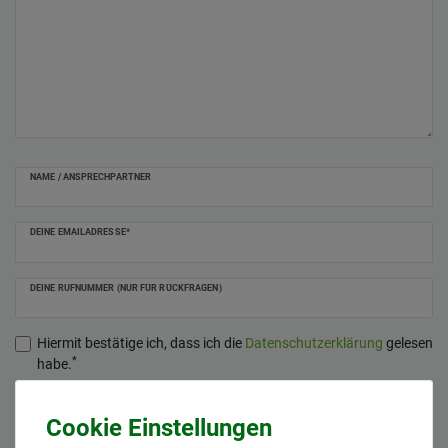
NAME / ANSPRECHPARTNER
DEINE EMAILADRESSE*
DEINE RUFNUMMER (NUR FÜR RÜCKFRAGEN)
Hiermit bestätige ich, dass ich die
Daten­schutz­erklärung
gelesen
*
habe.
Anfrage senden