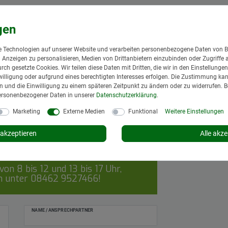
 Technologien auf unserer Website und verarbeiten personenbezogene Daten von B
nd Anzeigen zu personalisieren, Medien von Drittanbietern einzubinden oder Zugriffe 
urch gesetzte Cookies. Wir teilen diese Daten mit Dritten, die wir in den Einstellung
illigung oder aufgrund eines berechtigten Interesses erfolgen. Die Zustimmung kann
gen und die Einwilligung zu einem späteren Zeitpunkt zu ändern oder zu widerrufen. 
ersonenbezogener Daten in unserer
Daten­schutz­erklärung
.
Marketing
Externe Medien
Funktional
Weitere Einstellungen
akzeptieren
Alle akze
on 8 bis 12 und 13 bis 17 Uhr,
ch unter
08462 9527466
!
NAME / ANSPRECHPARTNER