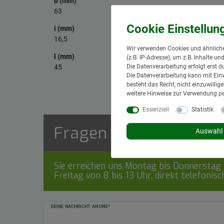
b (mm)
63
i (mm)
16,5
Wir verwenden Cookies und ähnliche
l (mm)
(z.B. IP-Adresse), um z.B. Inhalte u
Die Datenverarbeitung erfolgt erst d
45
Die Datenverarbeitung kann mit Einw
besteht das Recht, nicht einzuwilli
weitere Hinweise zur Verwendung p
Essenziell
Statistik
Fragen zum Artikel
Auswahl 
Sie erreichen uns Montag bis Donnerstag v
Freitag von 8 bis 13 Uhr, direkt telefonis
Ceres::Template.mailFormHoneypotLabel
DEINE NACHRICHT AN UNS*