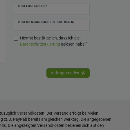
DEINE EMAILADRESSE*
DEINE RUFNUMMER (NUR FÜR RÜCKFRAGEN)
Hiermit bestätige ich, dass ich die
*
Daten­schutz­erklärung
gelesen habe.
Anfrage senden
 zuzüglich
Versandkosten
. Der Versand erfolgt bei vielen
ng (z.B. PayPal) bereits am gleichen Werktag. Die angegebenen
ands. Die angezeigten Versandkosten beziehen sich auf den