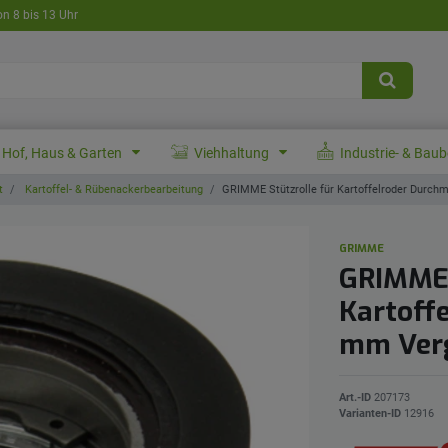
on 8 bis 13 Uhr
Hof, Haus & Garten
Viehhaltung
Industrie- & Bau
t
Kartoffel- & Rübenackerbearbeitung
GRIMME Stützrolle für Kartoffelroder Durc
GRIMME
GRIMME 
Kartoff
mm Verg
Art.-ID
207173
Varianten-ID
12916