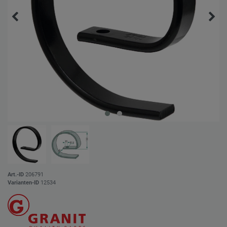
Art.-ID
206791
Varianten-ID
12534