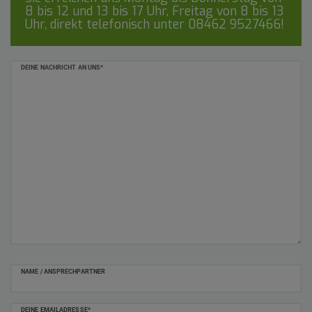
8 bis 12 und 13 bis 17 Uhr, Freitag von 8 bis 13
Uhr, direkt telefonisch unter
08462 9527466
!
Ceres::Template.mailFormHoneypotLabel
DEINE NACHRICHT AN UNS*
NAME / ANSPRECHPARTNER
DEINE EMAILADRESSE*