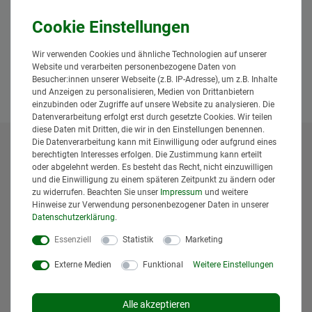
Anhängerkupplung SBR-80 manuell
zum flantschen mit Handbolzen
74,95 € *
*
inkl. MwSt.
zzgl.
Versand
Wir verwenden Cookies und ähnliche Technologien auf unserer
Lieferzeit: 1 bis 3 Tage*
Website und verarbeiten personenbezogene Daten von
Besucher:innen unserer Webseite (z.B. IP-Adresse), um z.B. Inhalte
In den Warenkorb
und Anzeigen zu personalisieren, Medien von Drittanbietern
einzubinden oder Zugriffe auf unsere Website zu analysieren. Die
Datenverarbeitung erfolgt erst durch gesetzte Cookies. Wir teilen
diese Daten mit Dritten, die wir in den Einstellungen benennen.
Die Datenverarbeitung kann mit Einwilligung oder aufgrund eines
* Alle Preise inklusive gesetzlicher Mehrwertsteuer und
berechtigten Interesses erfolgen. Die Zustimmung kann erteilt
oder abgelehnt werden. Es besteht das Recht, nicht einzuwilligen
zuzüglich
Versandkosten
. Der Versand erfolgt bei vielen
und die Einwilligung zu einem späteren Zeitpunkt zu ändern oder
Artikeln bei Bestellungen bis 14 Uhr und Sofortbezahlung
zu widerrufen. Beachten Sie unser
Impressum
und weitere
(z.B. PayPal) bereits am gleichen Werktag. Die angegebenen
Hinweise zur Verwendung personenbezogener Daten in unserer
Lieferzeiten gelten für Lieferungen innerhalb Deutschlands.
Daten­schutz­erklärung
.
Die angezeigten Versandkosten beziehen sich auf den
Essenziell
Statistik
Marketing
Versand innerhalb Deutschlands, soweit kein anders
Lieferland ausgewählt wurde. Versandkosten und
Externe Medien
Funktional
Weitere Einstellungen
Lieferzeiten für andere Länder entnehmen Sie bitte
den
Versandinformationen
.
Alle akzeptieren