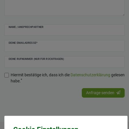
NAME / ANSPRECHPARTNER
DEINE EMAILADRESSE*
DEINE RUFNUMMER (NUR FÜR RÜCKFRAGEN)
Hiermit bestätige ich, dass ich die
Daten­schutz­erklärung
gelesen
*
habe.
Anfrage senden