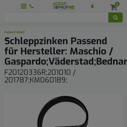
0
Industriehof
Schleppzinken Passend
für Hersteller: Maschio /
Gaspardo;Väderstad;Bednar
F20120336R;201010 /
201787;KM060189;