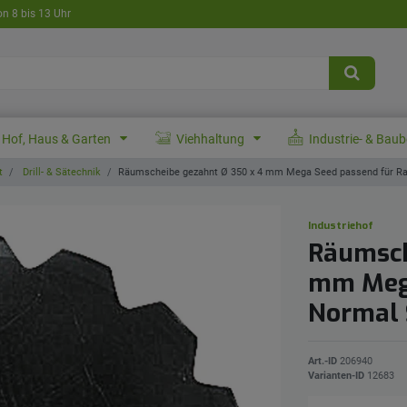
on 8 bis 13 Uhr
Hof, Haus & Garten
Viehhaltung
Industrie- & Bau
t
Drill- & Sätechnik
Räumscheibe gezahnt Ø 350 x 4 mm Mega Seed passend für Ra
Industriehof
Räumsch
mm Mega
Normal 
Art.-ID
206940
Varianten-ID
12683