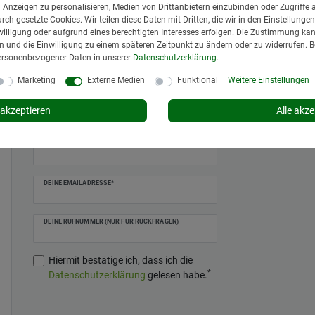
nd Anzeigen zu personalisieren, Medien von Drittanbietern einzubinden oder Zugriffe 
urch gesetzte Cookies. Wir teilen diese Daten mit Dritten, die wir in den Einstellung
illigung oder aufgrund eines berechtigten Interesses erfolgen. Die Zustimmung kann
gen und die Einwilligung zu einem späteren Zeitpunkt zu ändern oder zu widerrufen. 
ersonenbezogener Daten in unserer
Daten­schutz­erklärung
.
Marketing
Externe Medien
Funktional
Weitere Einstellungen
on 8 bis 12 und 13 bis 17 Uhr,
ch unter
08462 9527466
!
akzeptieren
Alle akze
NAME / ANSPRECHPARTNER
DEINE EMAILADRESSE*
DEINE RUFNUMMER (NUR FÜR RÜCKFRAGEN)
Hiermit bestätige ich, dass ich die
*
Daten­schutz­erklärung
gelesen habe.