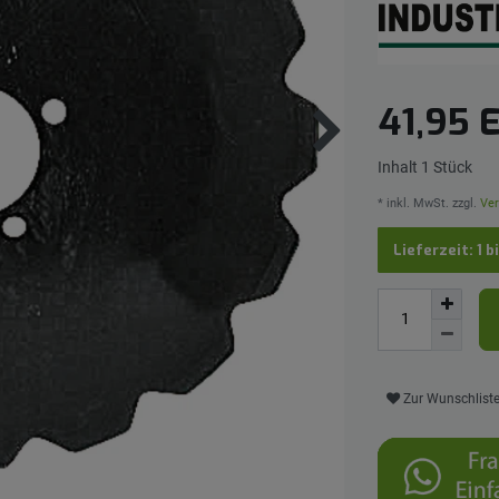
41,95
Inhalt
1
Stück
* inkl. MwSt. zzgl.
Ver
Lieferzeit: 1 b
Zur Wunschlist