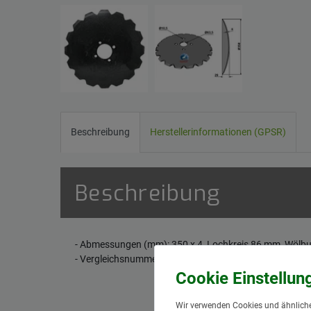
Beschreibung
Herstellerinformationen (GPSR)
Beschreibung
- Abmessungen (mm): 350 x 4, Lochkreis 86 mm, Wölb
- Vergleichsnummer: 7990085510, 79+9008.55.10
Wir verwenden Cookies und ähnliche