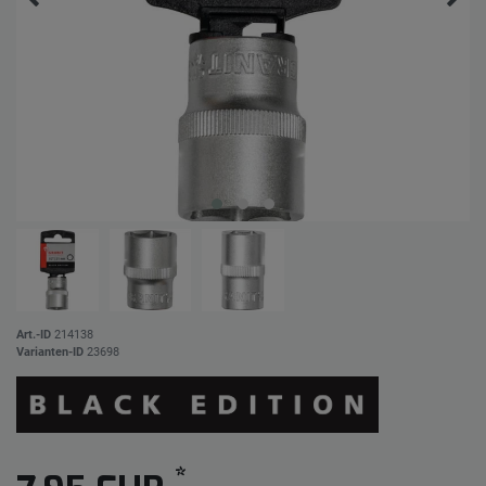
Art.-ID
214138
Varianten-ID
23698
*