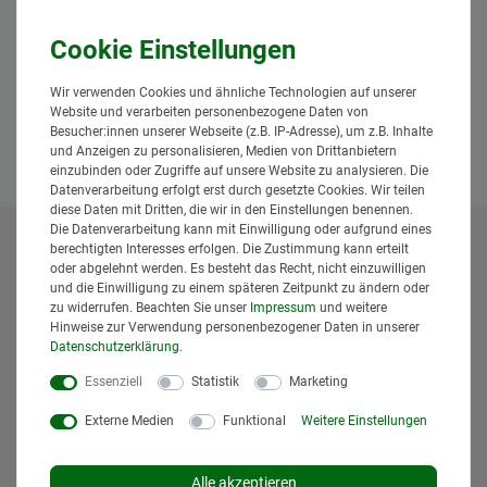
Hiermit bestätige ich, dass ich die
Daten­schutz­erklärung
gelesen
*
habe.
Wir verwenden Cookies und ähnliche Technologien auf unserer
Anfrage senden
Website und verarbeiten personenbezogene Daten von
Besucher:innen unserer Webseite (z.B. IP-Adresse), um z.B. Inhalte
und Anzeigen zu personalisieren, Medien von Drittanbietern
einzubinden oder Zugriffe auf unsere Website zu analysieren. Die
Datenverarbeitung erfolgt erst durch gesetzte Cookies. Wir teilen
diese Daten mit Dritten, die wir in den Einstellungen benennen.
Die Datenverarbeitung kann mit Einwilligung oder aufgrund eines
berechtigten Interesses erfolgen. Die Zustimmung kann erteilt
* Alle Preise inklusive gesetzlicher Mehrwertsteuer und
oder abgelehnt werden. Es besteht das Recht, nicht einzuwilligen
zuzüglich
Versandkosten
. Der Versand erfolgt bei vielen
und die Einwilligung zu einem späteren Zeitpunkt zu ändern oder
Artikeln bei Bestellungen bis 14 Uhr und Sofortbezahlung
zu widerrufen. Beachten Sie unser
Impressum
und weitere
(z.B. PayPal) bereits am gleichen Werktag. Die angegebenen
Hinweise zur Verwendung personenbezogener Daten in unserer
Lieferzeiten gelten für Lieferungen innerhalb Deutschlands.
Daten­schutz­erklärung
.
Die angezeigten Versandkosten beziehen sich auf den
Essenziell
Statistik
Marketing
Versand innerhalb Deutschlands, soweit kein anders
Lieferland ausgewählt wurde. Versandkosten und
Externe Medien
Funktional
Weitere Einstellungen
Lieferzeiten für andere Länder entnehmen Sie bitte
den
Versandinformationen
.
Alle akzeptieren