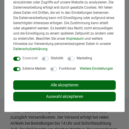
einzubinden oder Zugriffe auf unsere Website zu analysieren. Die
Datenverarbeitung erfolgt erst durch gesetzte Cookies. Wir teilen
diese Daten mit Dritten, die wir in den Einstellungen benennen.
Die Datenverarbeitung kann mit Einwilligung oder aufgrund eines
berechtigten Interesses erfolgen. Die Zustimmung kann erteilt
oder abgelehnt werden. Es besteht das Recht, nicht einzuwilligen
und die Einwilligung zu einem späteren Zeitpunkt zu ändern oder
zu widerrufen. Beachten Sie unser
Impressum
und weitere
Hinweise zur Verwendung personenbezogener Daten in unserer
Bazzoli Baroni Halter Vierkant für
Daten­schutz­erklärung
.
Bazzoli Baroni Gülleverteiler
348,95 € *
Essenziell
Statistik
Marketing
*
inkl. MwSt.
zzgl.
Versand
Externe Medien
Funktional
Weitere Einstellungen
aktuell nicht lieferbar
Artikel anzeigen
Alle akzeptieren
Auswahl akzeptieren
* Alle Preise inklusive gesetzlicher Mehrwertsteuer und
zuzüglich
Versandkosten
. Der Versand erfolgt bei vielen
Artikeln bei Bestellungen bis 14 Uhr und Sofortbezahlung