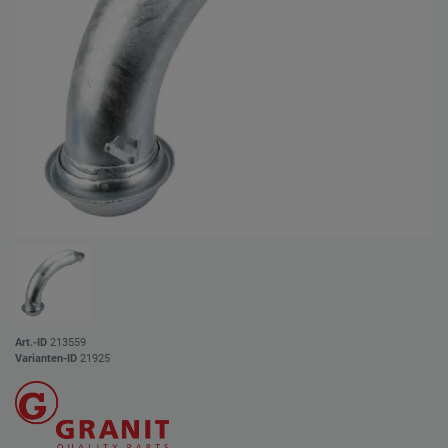
Art.-ID
213559
Varianten-ID
21925