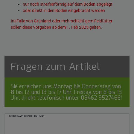
nur noch streifenförmig auf dem Boden abgelegt
oder direkt in den Boden eingebracht werden
Im Falle von Grünland oder mehrschichtigem Feldfutter
sollen diese Vorgaben ab dem 1. Feb 2025 gelten.
Fragen zum Artikel
Sie erreichen uns Montag bis Donnerstag von
8 bis 12 und 13 bis 17 Uhr, Freitag von 8 bis 13
Uhr, direkt telefonisch unter
08462 9527466
!
Ceres::Template.mailFormHoneypotLabel
DEINE NACHRICHT AN UNS*