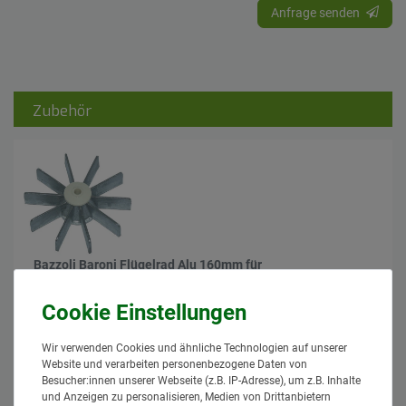
Anfrage senden
Zubehör
Bazzoli Baroni Flügelrad Alu 160mm für
Bazzoli Baroni Gülleverteiler
Granit
80,95 € *
*
inkl. MwSt.
zzgl.
Versand
Wir verwenden Cookies und ähnliche Technologien auf unserer
Lieferzeit: 1 bis 3 Tage*
Website und verarbeiten personenbezogene Daten von
Besucher:innen unserer Webseite (z.B. IP-Adresse), um z.B. Inhalte
In den Warenkorb
und Anzeigen zu personalisieren, Medien von Drittanbietern