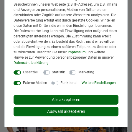
Besucher:innen unserer Webseite (z.B. IP-Adresse), um z.B. Inhalte
* Alle Preise inklusive gesetzlicher Mehrwertsteuer und
und Anzeigen zu personalisieren, Medien von Drittanbietern
zuzüglich
Versandkosten
. Der Versand erfolgt bei vielen
einzubinden oder Zugriffe auf unsere Website zu analysieren. Die
Artikeln bei Bestellungen bis 14 Uhr und Sofortbezahlung
Datenverarbeitung erfolgt erst durch gesetzte Cookies. Wir teilen
(z.B. PayPal) bereits am gleichen Werktag. Die angegebenen
diese Daten mit Dritten, die wir in den Einstellungen benennen.
Die Datenverarbeitung kann mit Einwilligung oder aufgrund eines
Lieferzeiten gelten für Lieferungen innerhalb Deutschlands.
berechtigten Interesses erfolgen. Die Zustimmung kann erteilt
Die angezeigten Versandkosten beziehen sich auf den
oder abgelehnt werden. Es besteht das Recht, nicht einzuwilligen
Versand innerhalb Deutschlands, soweit kein anders
und die Einwilligung zu einem späteren Zeitpunkt zu ändern oder
Lieferland ausgewählt wurde. Versandkosten und
zu widerrufen. Beachten Sie unser
Impressum
und weitere
Lieferzeiten für andere Länder entnehmen Sie bitte
Hinweise zur Verwendung personenbezogener Daten in unserer
den
Versandinformationen
.
Daten­schutz­erklärung
.
Essenziell
Statistik
Marketing
Externe Medien
Funktional
Weitere Einstellungen
Alle akzeptieren
Auswahl akzeptieren