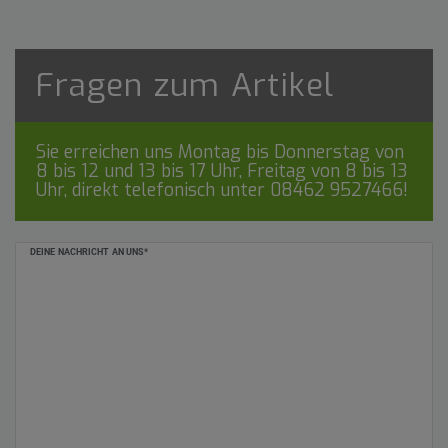
Fragen zum Artikel
Sie erreichen uns Montag bis Donnerstag von
8 bis 12 und 13 bis 17 Uhr, Freitag von 8 bis 13
Uhr, direkt telefonisch unter
08462 9527466
!
Ceres::Template.mailFormHoneypotLabel
DEINE NACHRICHT AN UNS*