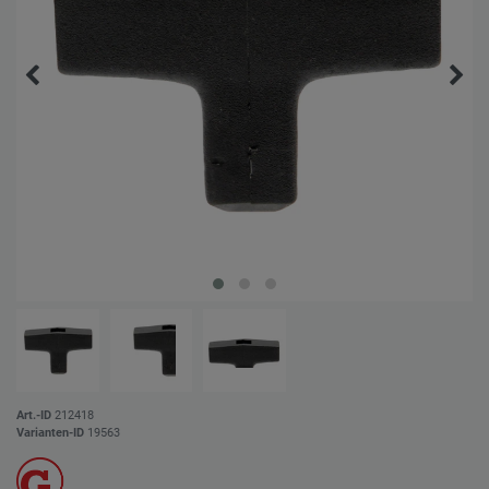
Art.-ID
212418
Varianten-ID
19563