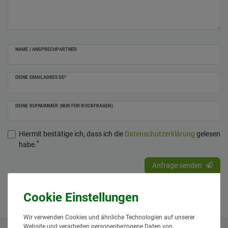
NAME / ANSPRECHPARTNER
DEINE EMAILADRESSE*
DEINE RUFNUMMER (NUR FÜR RÜCKFRAGEN)
Hiermit bestätige ich, dass ich die
Daten­schutz­erklärung
gelesen
*
habe.
Anfrage senden
Wir verwenden Cookies und ähnliche Technologien auf unserer
Website und verarbeiten personenbezogene Daten von