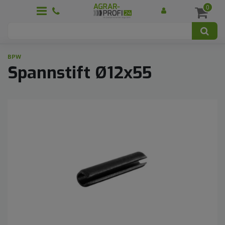
0
BPW
Spannstift Ø12x55