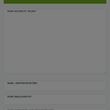
Ceres::Template.mailFormHoneypotLabel
DEINE NACHRICHT AN UNS*
NAME / ANSPRECHPARTNER
DEINE EMAILADRESSE*