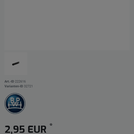
Art.-ID
222616
Varianten-ID
32721
*
2,95 EUR