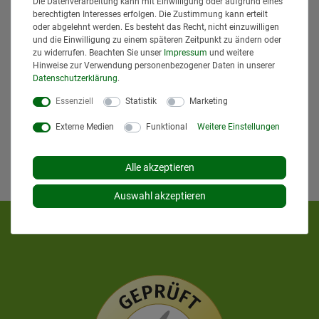
Die Datenverarbeitung kann mit Einwilligung oder aufgrund eines
den
Versandinformationen
.
berechtigten Interesses erfolgen. Die Zustimmung kann erteilt
oder abgelehnt werden. Es besteht das Recht, nicht einzuwilligen
und die Einwilligung zu einem späteren Zeitpunkt zu ändern oder
zu widerrufen. Beachten Sie unser
Impressum
und weitere
Hinweise zur Verwendung personenbezogener Daten in unserer
Daten­schutz­erklärung
.
Essenziell
Statistik
Marketing
Externe Medien
Funktional
Weitere Einstellungen
Alle akzeptieren
Auswahl akzeptieren
KUNDENMEINUNGEN