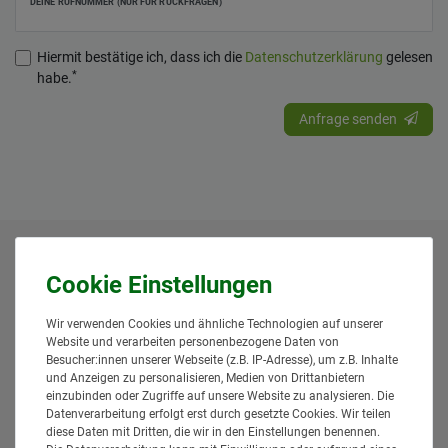
DEINE RUFNUMMER (NUR FÜR RÜCKFRAGEN)
Hiermit bestätige ich, dass ich die
Daten­schutz­erklärung
gelesen
*
habe.
Anfrage senden
* Alle Preise inklusive gesetzlicher Mehrwertsteuer und
zuzüglich
Versandkosten
. Der Versand erfolgt bei vielen
Artikeln bei Bestellungen bis 14 Uhr und Sofortbezahlung
Wir verwenden Cookies und ähnliche Technologien auf unserer
(z.B. PayPal) bereits am gleichen Werktag. Die angegebenen
Website und verarbeiten personenbezogene Daten von
Lieferzeiten gelten für Lieferungen innerhalb Deutschlands.
Besucher:innen unserer Webseite (z.B. IP-Adresse), um z.B. Inhalte
Die angezeigten Versandkosten beziehen sich auf den
und Anzeigen zu personalisieren, Medien von Drittanbietern
Versand innerhalb Deutschlands, soweit kein anders
einzubinden oder Zugriffe auf unsere Website zu analysieren. Die
Lieferland ausgewählt wurde. Versandkosten und
Datenverarbeitung erfolgt erst durch gesetzte Cookies. Wir teilen
diese Daten mit Dritten, die wir in den Einstellungen benennen.
Lieferzeiten für andere Länder entnehmen Sie bitte