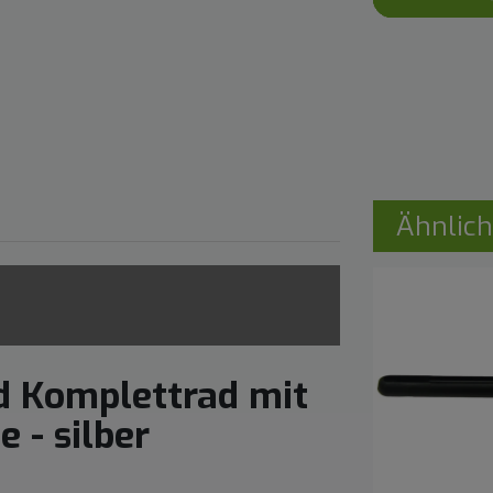
Ähnlich
 Komplettrad mit
e - silber