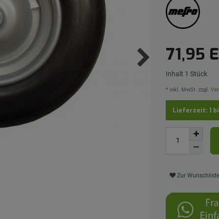
71,95 
Inhalt
1
Stück
* inkl. MwSt. zzgl.
Ver
Lieferzeit: 1 b
Zur Wunschlist