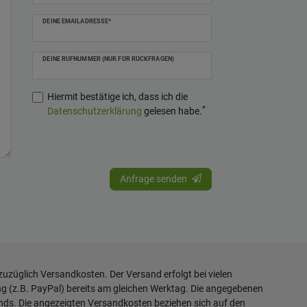
DEINE EMAILADRESSE*
DEINE RUFNUMMER (NUR FÜR RÜCKFRAGEN)
Hiermit bestätige ich, dass ich die
*
Daten­schutz­erklärung
gelesen habe.
Anfrage senden
 zuzüglich
Versandkosten
. Der Versand erfolgt bei vielen
ng (z.B. PayPal) bereits am gleichen Werktag. Die angegebenen
ands. Die angezeigten Versandkosten beziehen sich auf den