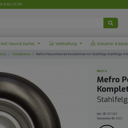
on 8 bis 13 Uhr
Hof, Haus & Garten
Viehhaltung
Industrie- & Bau
arren
Schubkarren
Mefro Polyurethanrad Komplettrad mit Stahlfelge Stahlfelge 4.00-
Mefro
Mefro P
Komplet
Stahlfelg
Art.-ID
201365
Varianten-ID
4423