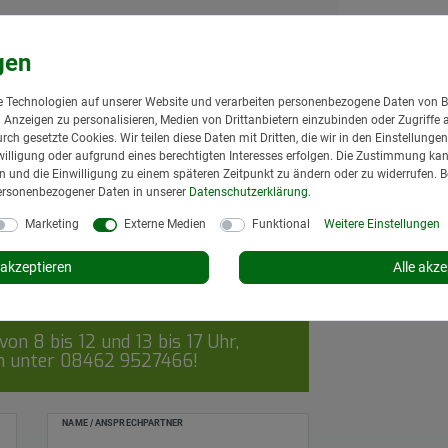
38400000680
Kupplungsbo
Minitrac-Trai
ca. 11 cm
 Technologien auf unserer Website und verarbeiten personenbezogene Daten von B
3,95 € *
nd Anzeigen zu personalisieren, Medien von Drittanbietern einzubinden oder Zugriffe 
*
inkl. MwSt.
zzgl.
urch gesetzte Cookies. Wir teilen diese Daten mit Dritten, die wir in den Einstellung
 Baustelle einsetzbar.
illigung oder aufgrund eines berechtigten Interesses erfolgen. Die Zustimmung kann
Lieferzeit: 1 bis 3
gen und die Einwilligung zu einem späteren Zeitpunkt zu ändern oder zu widerrufen. 
In den Wa
ersonenbezogener Daten in unserer
Daten­schutz­erklärung
.
Marketing
Externe Medien
Funktional
Weitere Einstellungen
akzeptieren
Alle akze
on 8 bis 12 und 13 bis 17 Uhr,
ch unter
08462 9527466
!
NAME / ANSPRECHPARTNER