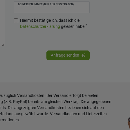
DEINE RUFNUMMER (NUR FÜR RÜCKFRAGEN)
Hiermit bestätige ich, dass ich die
*
Daten­schutz­erklärung
gelesen habe.
Anfrage senden
 zuzüglich
Versandkosten
. Der Versand erfolgt bei vielen
ng (z.B. PayPal) bereits am gleichen Werktag. Die angegebenen
ands. Die angezeigten Versandkosten beziehen sich auf den
ieferland ausgewählt wurde. Versandkosten und Lieferzeiten
ormationen
.