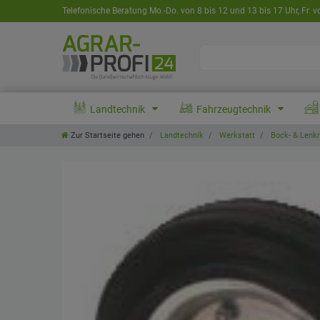
Telefonische Beratung Mo.-Do. von 8 bis 12 und 13 bis 17 Uhr, Fr. v
Landtechnik
Fahrzeugtechnik
Zur Startseite gehen
Landtechnik
Werkstatt
Bock- & Lenkr