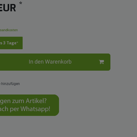
*
 EUR
sandkosten
is 3 Tage*
In den Warenkorb
e hinzufügen