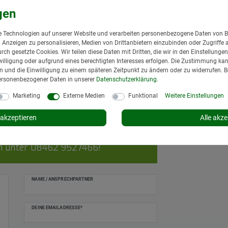
Bajonettmutt
passend für 
 Technologien auf unserer Website und verarbeiten personenbezogene Daten von B
08/10 schwa
nd Anzeigen zu personalisieren, Medien von Drittanbietern einzubinden oder Zugriffe 
Dichtung
urch gesetzte Cookies. Wir teilen diese Daten mit Dritten, die wir in den Einstellung
3,95 € *
illigung oder aufgrund eines berechtigten Interesses erfolgen. Die Zustimmung kann
*
inkl. MwSt.
zzgl.
gen und die Einwilligung zu einem späteren Zeitpunkt zu ändern oder zu widerrufen. 
ersonenbezogener Daten in unserer
Daten­schutz­erklärung
.
Lieferzeit: 1 bis 3
Marketing
Externe Medien
Funktional
Weitere Einstellungen
In den Wa
akzeptieren
Alle akze
on 8 bis 12 und 13 bis 17 Uhr,
ch unter
08462 9527466
!
NAME / ANSPRECHPARTNER
DEINE EMAILADRESSE*