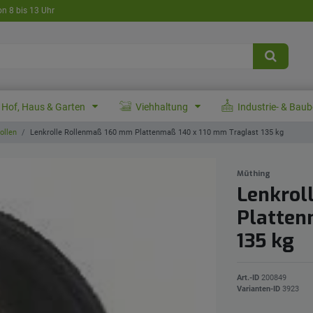
on 8 bis 13 Uhr
Hof, Haus & Garten
Viehhaltung
Industrie- & Bau
ollen
Lenkrolle Rollenmaß 160 mm Plattenmaß 140 x 110 mm Traglast 135 kg
Müthing
Lenkrol
Platten
135 kg
Art.-ID
200849
Varianten-ID
3923