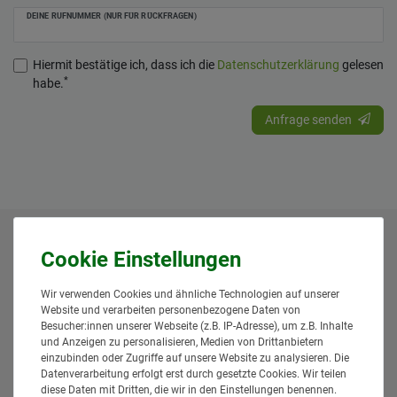
DEINE RUFNUMMER (NUR FÜR RÜCKFRAGEN)
Hiermit bestätige ich, dass ich die
Daten­schutz­erklärung
gelesen
*
habe.
Anfrage senden
* Alle Preise inklusive gesetzlicher Mehrwertsteuer und
zuzüglich
Versandkosten
. Der Versand erfolgt bei vielen
Artikeln bei Bestellungen bis 14 Uhr und Sofortbezahlung
Wir verwenden Cookies und ähnliche Technologien auf unserer
(z.B. PayPal) bereits am gleichen Werktag. Die angegebenen
Website und verarbeiten personenbezogene Daten von
Lieferzeiten gelten für Lieferungen innerhalb Deutschlands.
Besucher:innen unserer Webseite (z.B. IP-Adresse), um z.B. Inhalte
Die angezeigten Versandkosten beziehen sich auf den
und Anzeigen zu personalisieren, Medien von Drittanbietern
einzubinden oder Zugriffe auf unsere Website zu analysieren. Die
Versand innerhalb Deutschlands, soweit kein anders
Datenverarbeitung erfolgt erst durch gesetzte Cookies. Wir teilen
Lieferland ausgewählt wurde. Versandkosten und
diese Daten mit Dritten, die wir in den Einstellungen benennen.