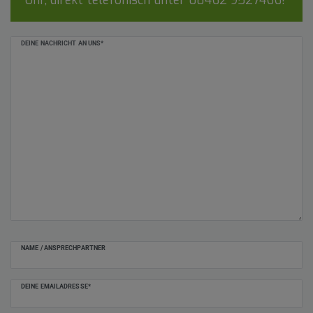
Ceres::Template.mailFormHoneypotLabel
DEINE NACHRICHT AN UNS*
NAME / ANSPRECHPARTNER
DEINE EMAILADRESSE*