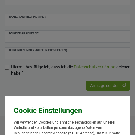
NAME / ANSPRECHPARTNER
DEINE EMAILADRESSE*
DEINE RUFNUMMER (NUR FÜR RÜCKFRAGEN)
Hiermit bestätige ich, dass ich die
Daten­schutz­erklärung
gelesen
*
habe.
Anfrage senden
Wir verwenden Cookies und ähnliche Technologien auf unserer
Website und verarbeiten personenbezogene Daten von
* Alle Preise inklusive gesetzlicher Mehrwertsteuer und
Besucher:innen unserer Webseite (z.B. IP-Adresse), um z.B. Inhalte