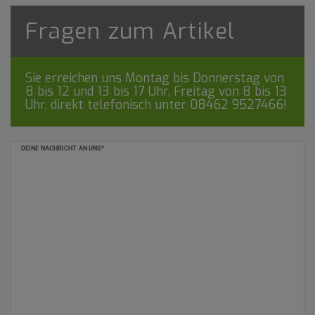
Fragen zum Artikel
Sie erreichen uns Montag bis Donnerstag von
8 bis 12 und 13 bis 17 Uhr, Freitag von 8 bis 13
Uhr, direkt telefonisch unter
08462 9527466
!
Ceres::Template.mailFormHoneypotLabel
DEINE NACHRICHT AN UNS*