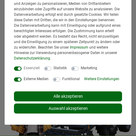
zuzüglich
Versandkosten
. Der Versand erfolgt bei vielen
und Anzeigen zu personalisieren, Medien von Drittanbietern
Artikeln bei Bestellungen bis 14 Uhr und Sofortbezahlung
einzubinden oder Zugriffe auf unsere Website zu analysieren. Die
(z.B. PayPal) bereits am gleichen Werktag. Die angegebenen
Datenverarbeitung erfolgt erst durch gesetzte Cookies. Wir teilen
Lieferzeiten gelten für Lieferungen innerhalb Deutschlands.
diese Daten mit Dritten, die wir in den Einstellungen benennen.
Die Datenverarbeitung kann mit Einwilligung oder aufgrund eines
Die angezeigten Versandkosten beziehen sich auf den
berechtigten Interesses erfolgen. Die Zustimmung kann erteilt
Versand innerhalb Deutschlands, soweit kein anders
oder abgelehnt werden. Es besteht das Recht, nicht einzuwilligen
Lieferland ausgewählt wurde. Versandkosten und
und die Einwilligung zu einem späteren Zeitpunkt zu ändern oder
Lieferzeiten für andere Länder entnehmen Sie bitte
zu widerrufen. Beachten Sie unser
Impressum
und weitere
den
Versandinformationen
.
Hinweise zur Verwendung personenbezogener Daten in unserer
Daten­schutz­erklärung
.
Essenziell
Statistik
Marketing
Externe Medien
Funktional
Weitere Einstellungen
Alle akzeptieren
Auswahl akzeptieren