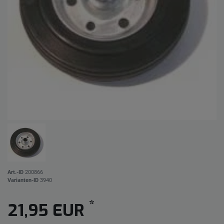
Art.-ID
200866
Varianten-ID
3940
*
21,95 EUR