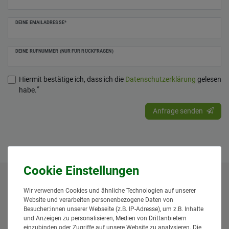
DEINE EMAILADRESSE*
DEINE RUFNUMMER (NUR FÜR RÜCKFRAGEN)
Hiermit bestätige ich, dass ich die
Daten­schutz­erklärung
gelesen
*
habe.
Anfrage senden
* Alle Preise inklusive gesetzlicher Mehrwertsteuer und
Wir verwenden Cookies und ähnliche Technologien auf unserer
zuzüglich
Versandkosten
. Der Versand erfolgt bei vielen
Website und verarbeiten personenbezogene Daten von
Artikeln bei Bestellungen bis 14 Uhr und Sofortbezahlung
Besucher:innen unserer Webseite (z.B. IP-Adresse), um z.B. Inhalte
(z.B. PayPal) bereits am gleichen Werktag. Die angegebenen
und Anzeigen zu personalisieren, Medien von Drittanbietern
einzubinden oder Zugriffe auf unsere Website zu analysieren. Die
Lieferzeiten gelten für Lieferungen innerhalb Deutschlands.