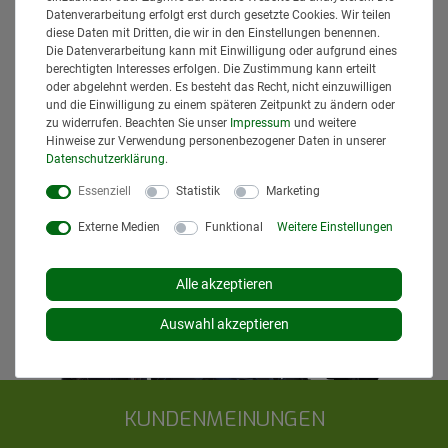
Datenverarbeitung erfolgt erst durch gesetzte Cookies. Wir teilen
Die angezeigten Versandkosten beziehen sich auf den
diese Daten mit Dritten, die wir in den Einstellungen benennen.
Versand innerhalb Deutschlands, soweit kein anders
Die Datenverarbeitung kann mit Einwilligung oder aufgrund eines
Lieferland ausgewählt wurde. Versandkosten und
berechtigten Interesses erfolgen. Die Zustimmung kann erteilt
Lieferzeiten für andere Länder entnehmen Sie bitte
oder abgelehnt werden. Es besteht das Recht, nicht einzuwilligen
den
Versandinformationen
.
und die Einwilligung zu einem späteren Zeitpunkt zu ändern oder
zu widerrufen. Beachten Sie unser
Impressum
und weitere
Hinweise zur Verwendung personenbezogener Daten in unserer
Daten­schutz­erklärung
.
Essenziell
Statistik
Marketing
Externe Medien
Funktional
Weitere Einstellungen
Alle akzeptieren
Auswahl akzeptieren
KUNDENMEINUNGEN