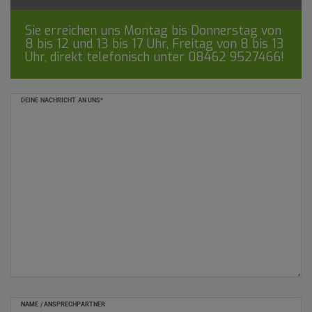
Sie erreichen uns Montag bis Donnerstag von
8 bis 12 und 13 bis 17 Uhr, Freitag von 8 bis 13
Uhr, direkt telefonisch unter
08462 9527466
!
Ceres::Template.mailFormHoneypotLabel
DEINE NACHRICHT AN UNS*
NAME / ANSPRECHPARTNER