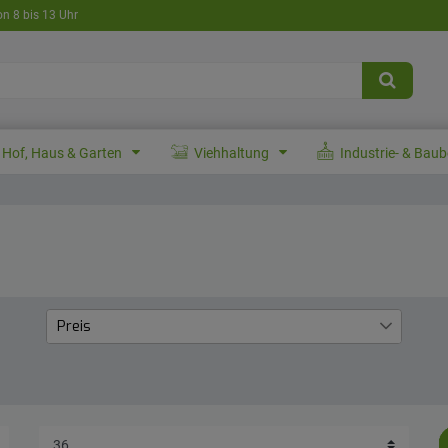
on 8 bis 13 Uhr
Hof, Haus & Garten
Viehhaltung
Industrie- & Bau
Preis
€
€
―
Übernehmen