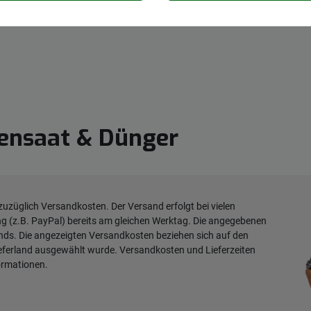
ensaat & Dünger
 zuzüglich
Versandkosten
. Der Versand erfolgt bei vielen
ng (z.B. PayPal) bereits am gleichen Werktag. Die angegebenen
ands. Die angezeigten Versandkosten beziehen sich auf den
ieferland ausgewählt wurde. Versandkosten und Lieferzeiten
ormationen
.