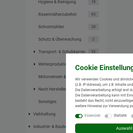
Hygiene & Reinigung
18
Rasenmäherzubehör
65
Schrotmühlen
28
Schutz & Überwachung
2
Transport- & Schubkarren
92
Winterprodukte
20
Motorsensen & Zubehör
14
Wir verwenden Cookies und ähnliche
(z.B. IP-Adresse), um z.B. Inhalte u
Nach Hersteller
83
Die Datenverarbeitung erfolgt erst d
Die Datenverarbeitung kann mit Einw
besteht das Recht, nicht einzuwilli
Sonstiges
57
weitere Hinweise zur Verwendung p
Viehhaltung
3411
Essenziell
Statistik
Industrie- & Baubedarf
739
Auswahl 