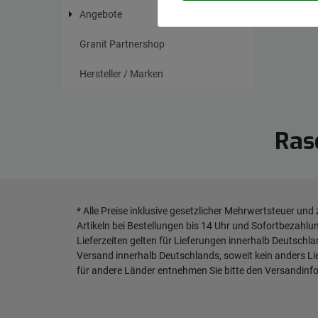
Angebote
107
Granit Partnershop
Hersteller / Marken
Ras
* Alle Preise inklusive gesetzlicher Mehrwertsteuer und
Artikeln bei Bestellungen bis 14 Uhr und Sofortbezahlu
Lieferzeiten gelten für Lieferungen innerhalb Deutschl
Versand innerhalb Deutschlands, soweit kein anders L
für andere Länder entnehmen Sie bitte den
Versandinf