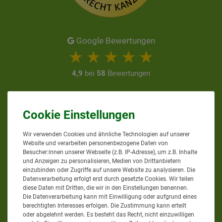
Google Bewertungen
4,9
bei
58
Bewertungen
Informationen zur Echtheit
von Kundenbewertungen
AGRAR-PROFI24.DE
Wir verwenden Cookies und ähnliche Technologien auf unserer
Website und verarbeiten personenbezogene Daten von
Besucher:innen unserer Webseite (z.B. IP-Adresse), um z.B. Inhalte
und Anzeigen zu personalisieren, Medien von Drittanbietern
einzubinden oder Zugriffe auf unsere Website zu analysieren. Die
Sie erreichen uns
Datenverarbeitung erfolgt erst durch gesetzte Cookies. Wir teilen
diese Daten mit Dritten, die wir in den Einstellungen benennen.
Mo. - Do. von 8 bis 12 Uhr
Die Datenverarbeitung kann mit Einwilligung oder aufgrund eines
berechtigten Interesses erfolgen. Die Zustimmung kann erteilt
Mo. - Do. von 13 bis 17 Uhr
oder abgelehnt werden. Es besteht das Recht, nicht einzuwilligen