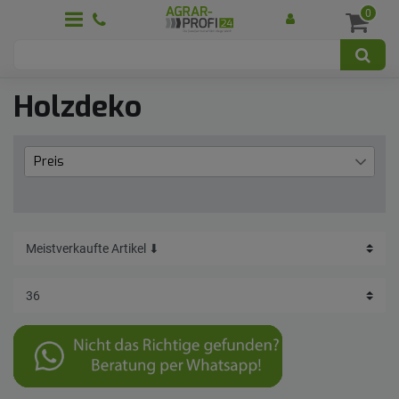
0
Holzdeko
Preis
€
€
―
Übernehmen