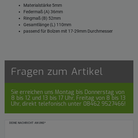
Materialstärke 5mm
Federmaß (A) 36mm
Ringmaß (B) 52mm
Gesamtlänge (L) 110mm
passend für Bolzen mit 17-29mm Durchmesser
Fragen zum Artikel
Sie erreichen uns Montag bis Donnerstag von
8 bis 12 und 13 bis 17 Uhr, Freitag von 8 bis 13
Uhr, direkt telefonisch unter
08462 9527466
!
Ceres::Template.mailFormHoneypotLabel
DEINE NACHRICHT AN UNS*