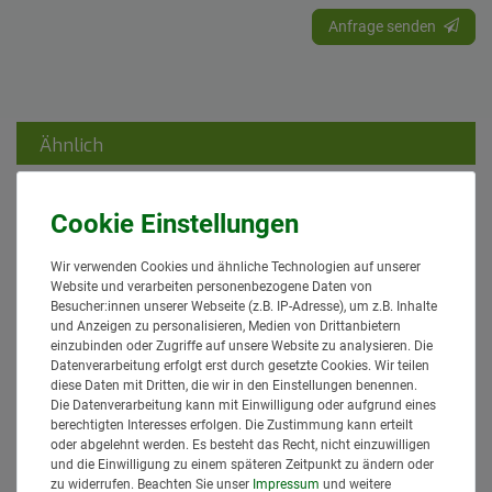
Anfrage senden
Ähnlich
Artikelpaket
Wir verwenden Cookies und ähnliche Technologien auf unserer
Website und verarbeiten personenbezogene Daten von
Besucher:innen unserer Webseite (z.B. IP-Adresse), um z.B. Inhalte
und Anzeigen zu personalisieren, Medien von Drittanbietern
[Paket] 2x CBM Unterlenker Fanghaken
einzubinden oder Zugriffe auf unsere Website zu analysieren. Die
automatisch bis 66 kW/90 PS - Kat. 2
leichte Ausf.
Datenverarbeitung erfolgt erst durch gesetzte Cookies. Wir teilen
209,95 € *
diese Daten mit Dritten, die wir in den Einstellungen benennen.
Die Datenverarbeitung kann mit Einwilligung oder aufgrund eines
2
Stück
berechtigten Interesses erfolgen. Die Zustimmung kann erteilt
*
inkl. MwSt.
zzgl.
Versand
oder abgelehnt werden. Es besteht das Recht, nicht einzuwilligen
Lieferzeit: 1 bis 3 Tage*
und die Einwilligung zu einem späteren Zeitpunkt zu ändern oder
zu widerrufen. Beachten Sie unser
Impressum
und weitere