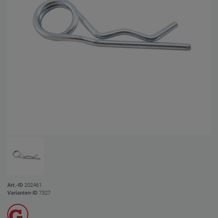
Art.-ID
202461
Varianten-ID
7327