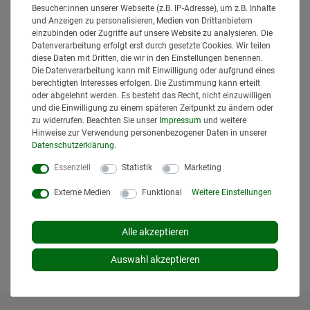
Besucher:innen unserer Webseite (z.B. IP-Adresse), um z.B. Inhalte
Lieferzeit: 1 bis 3 Tage*
und Anzeigen zu personalisieren, Medien von Drittanbietern
In den Warenkorb
einzubinden oder Zugriffe auf unsere Website zu analysieren. Die
Datenverarbeitung erfolgt erst durch gesetzte Cookies. Wir teilen
diese Daten mit Dritten, die wir in den Einstellungen benennen.
Die Datenverarbeitung kann mit Einwilligung oder aufgrund eines
berechtigten Interesses erfolgen. Die Zustimmung kann erteilt
oder abgelehnt werden. Es besteht das Recht, nicht einzuwilligen
und die Einwilligung zu einem späteren Zeitpunkt zu ändern oder
zu widerrufen. Beachten Sie unser
Impressum
und weitere
Hinweise zur Verwendung personenbezogener Daten in unserer
Daten­schutz­erklärung
.
Walterscheid Verschlusshebel Kat. 1, 2,
3H Vergleichs-Nr.: 200029, 1202398
Essenziell
Statistik
Marketing
Walterscheid
Externe Medien
Funktional
Weitere Einstellungen
35,95 € *
*
inkl. MwSt.
zzgl.
Versand
Lieferzeit: 1 bis 3 Tage*
Alle akzeptieren
In den Warenkorb
Auswahl akzeptieren