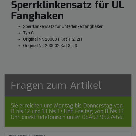
Sperrklinkensatz für UL
Fanghaken
Sperrklinkensatz für Unterlenkerfanghaken
Typ C
Original Nr. 200001 Kat 1, 2, 2H
Original Nr. 200002 Kat 3L, 3
Fragen zum Artikel
Sie erreichen uns Montag bis Donnerstag von
8 bis 12 und 13 bis 17 Uhr, Freitag von 8 bis 13
Uhr, direkt telefonisch unter
08462 9527466
!
Ceres::Template.mailFormHoneypotLabel
DEINE NACHRICHT AN UNS*