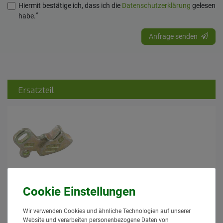
Hiermit bestätige ich, dass ich die
Daten­schutz­erklärung
gelesen
*
habe.
Anfrage senden
Ersatzteil
Walterscheid Verriegelung Sperrklinke
Kat. 1, 2, 2H Typ C neue Version
Walterscheid
30,95 € *
Wir verwenden Cookies und ähnliche Technologien auf unserer
*
inkl. MwSt.
zzgl.
Versand
Website und verarbeiten personenbezogene Daten von