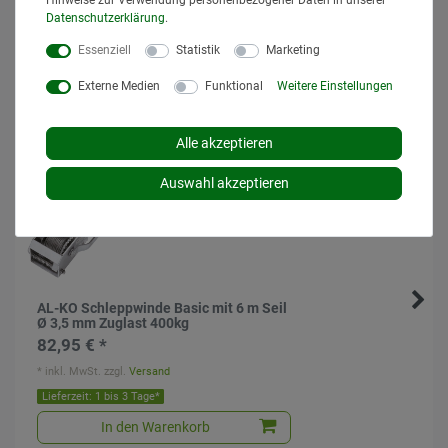
Daten­schutz­erklärung
.
Anfrage senden
Essenziell
Statistik
Marketing
Externe Medien
Funktional
Weitere Einstellungen
Ähnlich
Alle akzeptieren
Auswahl akzeptieren
AL-KO Schleppwinde Basic mit 6 m Seil
Ø 3,5 mm Zuglast 400kg
82,95 € *
*
inkl. MwSt.
zzgl.
Versand
Lieferzeit: 1 bis 3 Tage*
In den Warenkorb