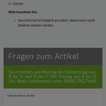
E: 185mm
Bitte beachten Sie:
Das Stützrad ist lediglich grundiert, dieses kann nach
belieben lackiert werden
Fragen zum Artikel
Sie erreichen uns Montag bis Donnerstag von
8 bis 12 und 13 bis 17 Uhr, Freitag von 8 bis 13
Uhr, direkt telefonisch unter
08462 9527466
!
Ceres::Template.mailFormHoneypotLabel
DEINE NACHRICHT AN UNS*