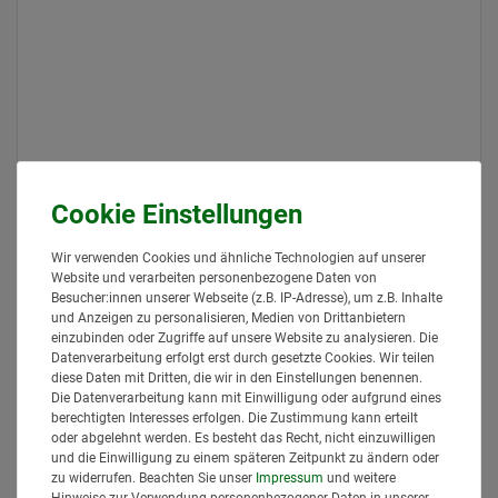
Wir verwenden Cookies und ähnliche Technologien auf unserer
Website und verarbeiten personenbezogene Daten von
NAME / ANSPRECHPARTNER
Besucher:innen unserer Webseite (z.B. IP-Adresse), um z.B. Inhalte
und Anzeigen zu personalisieren, Medien von Drittanbietern
einzubinden oder Zugriffe auf unsere Website zu analysieren. Die
DEINE EMAILADRESSE*
Datenverarbeitung erfolgt erst durch gesetzte Cookies. Wir teilen
diese Daten mit Dritten, die wir in den Einstellungen benennen.
Die Datenverarbeitung kann mit Einwilligung oder aufgrund eines
DEINE RUFNUMMER (NUR FÜR RÜCKFRAGEN)
berechtigten Interesses erfolgen. Die Zustimmung kann erteilt
oder abgelehnt werden. Es besteht das Recht, nicht einzuwilligen
und die Einwilligung zu einem späteren Zeitpunkt zu ändern oder
Hiermit bestätige ich, dass ich die
Daten­schutz­erklärung
gelesen
zu widerrufen. Beachten Sie unser
Impressum
und weitere
*
habe.
Hinweise zur Verwendung personenbezogener Daten in unserer