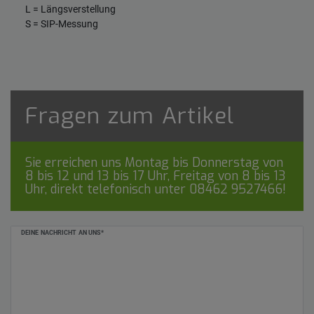
L = Längsverstellung
S = SIP-Messung
Fragen zum Artikel
Sie erreichen uns Montag bis Donnerstag von
8 bis 12 und 13 bis 17 Uhr, Freitag von 8 bis 13
Uhr, direkt telefonisch unter
08462 9527466
!
Ceres::Template.mailFormHoneypotLabel
DEINE NACHRICHT AN UNS*