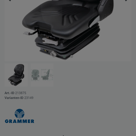
Art.-ID
213875
Varianten-ID
23149