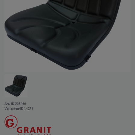
Art.-ID
208466
Varianten-ID
14271