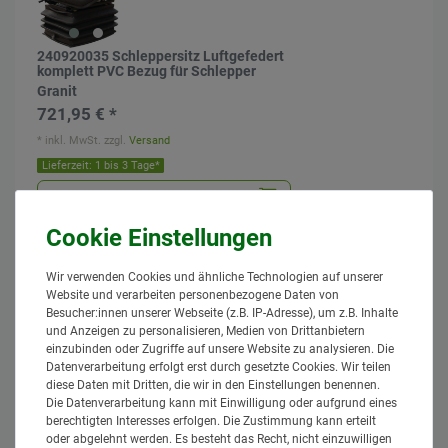
240920035 Schleppersitz Luftgefedert
komplett PVC Bezug für Schlepper
Granit
721,95 € *
*
inkl. MwSt.
zzgl.
Versand
Lieferzeit: 1 bis 3 Tage*
In den Warenkorb
Wir verwenden Cookies und ähnliche Technologien auf unserer
Website und verarbeiten personenbezogene Daten von
Besucher:innen unserer Webseite (z.B. IP-Adresse), um z.B. Inhalte
und Anzeigen zu personalisieren, Medien von Drittanbietern
einzubinden oder Zugriffe auf unsere Website zu analysieren. Die
Datenverarbeitung erfolgt erst durch gesetzte Cookies. Wir teilen
240920042 Schleppersitz mechanisch
diese Daten mit Dritten, die wir in den Einstellungen benennen.
gefedert mit komplett PVC Bezug
Die Datenverarbeitung kann mit Einwilligung oder aufgrund eines
Granit
berechtigten Interesses erfolgen. Die Zustimmung kann erteilt
408,95 € *
oder abgelehnt werden. Es besteht das Recht, nicht einzuwilligen