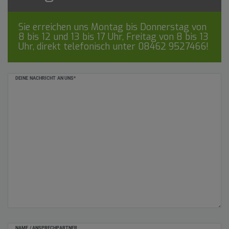
Sie erreichen uns Montag bis Donnerstag von
8 bis 12 und 13 bis 17 Uhr, Freitag von 8 bis 13
Uhr, direkt telefonisch unter
08462 9527466
!
Ceres::Template.mailFormHoneypotLabel
DEINE NACHRICHT AN UNS*
NAME / ANSPRECHPARTNER