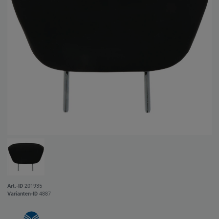
Art.-ID
201935
Varianten-ID
4887