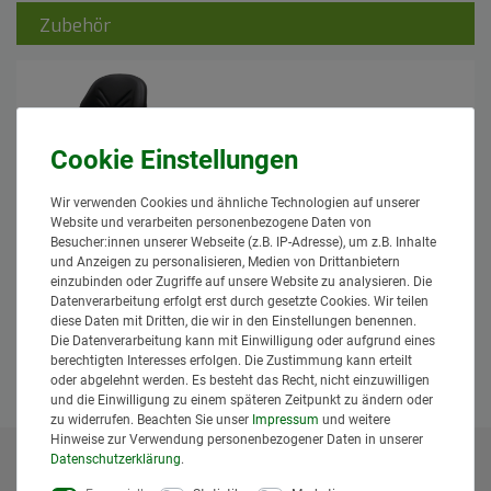
Zubehör
Wir verwenden Cookies und ähnliche Technologien auf unserer
GRAMMER Schleppersitz, Compacto
Website und verarbeiten personenbezogene Daten von
Comfort M PVC / Kunstleder schwarz
Besucher:innen unserer Webseite (z.B. IP-Adresse), um z.B. Inhalte
Grammer
und Anzeigen zu personalisieren, Medien von Drittanbietern
1.099,95 € *
einzubinden oder Zugriffe auf unsere Website zu analysieren. Die
Datenverarbeitung erfolgt erst durch gesetzte Cookies. Wir teilen
*
inkl. MwSt.
zzgl.
Versand
diese Daten mit Dritten, die wir in den Einstellungen benennen.
Lieferzeit: 1 bis 3 Tage*
Die Datenverarbeitung kann mit Einwilligung oder aufgrund eines
berechtigten Interesses erfolgen. Die Zustimmung kann erteilt
In den Warenkorb
oder abgelehnt werden. Es besteht das Recht, nicht einzuwilligen
und die Einwilligung zu einem späteren Zeitpunkt zu ändern oder
zu widerrufen. Beachten Sie unser
Impressum
und weitere
Hinweise zur Verwendung personenbezogener Daten in unserer
Daten­schutz­erklärung
.
* Alle Preise inklusive gesetzlicher Mehrwertsteuer und