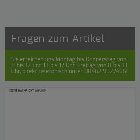
Fragen zum Artikel
Sie erreichen uns Montag bis Donnerstag von
8 bis 12 und 13 bis 17 Uhr, Freitag von 8 bis 13
Uhr, direkt telefonisch unter
08462 9527466
!
Ceres::Template.mailFormHoneypotLabel
DEINE NACHRICHT AN UNS*