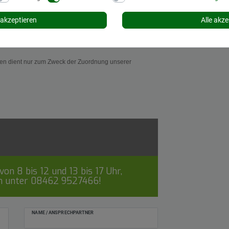
akzeptieren
Alle akze
eichnungen
dienen und dienen nur zu
 dient nur zum Zweck der Zuordnung unserer
on 8 bis 12 und 13 bis 17 Uhr,
ch unter
08462 9527466
!
NAME / ANSPRECHPARTNER