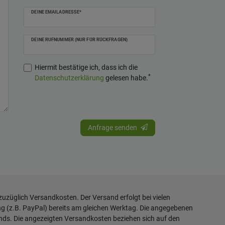
DEINE EMAILADRESSE*
DEINE RUFNUMMER (NUR FÜR RÜCKFRAGEN)
Hiermit bestätige ich, dass ich die
*
Daten­schutz­erklärung
gelesen habe.
Anfrage senden
 zuzüglich
Versandkosten
. Der Versand erfolgt bei vielen
ng (z.B. PayPal) bereits am gleichen Werktag. Die angegebenen
ands. Die angezeigten Versandkosten beziehen sich auf den