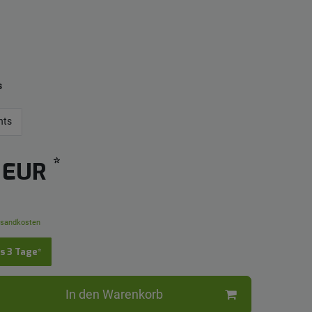
s
hts
*
5 EUR
sandkosten
is 3 Tage*
In den Warenkorb