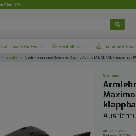
on 8 bis 13 Uhr
Hof, Haus & Garten
Viehhaltung
Industrie- & Bau
Zubehör
Armlehne passend Grammer Maximo Actimo M L XL XXL klappbar aus PU
Grammer
Armleh
Maximo 
klappba
Ausrichtu
Art.-ID
201285
Varianten-ID
2036