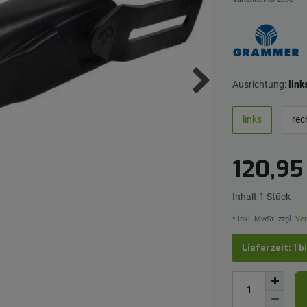
Ausrichtung:
link
links
rec
120,9
Inhalt
1
Stück
* inkl. MwSt. zzgl.
Ver
Lieferzeit: 1 b