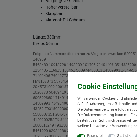
Neigungsverstellbar
Höhenverstellbar
Klappbar
Material: PU Schaum
Länge: 380mm
Breite: 60mm
Folgende Nummern dienen nur zu Vergleichszwecken:8202
146959
5463480 10018728 1493939 101795 71491406 3514336200
1254405 116915 103451 S00974430013 14509993 1-34-651
71491406 76949773 VOE14509993 1493939 511856 11805 
FM8107873 5570458 W26TS01062 14509993 1074024708 1
20K5731990 10018728 50469419 71491406 677.9.881
1026778 50469419 1000111249 2820308600 352349 27060
6005026604 71491406 137174 1-34-751-733 116915 21295
Wir verwenden Cookies und ähnliche
14509993 71491406 502712 212956 3-205320 778861 9538
(z.B. IP-Adresse), um z.B. Inhalte u
43253 F931502030030 691345 223823 30045
Die Datenverarbeitung erfolgt erst d
5580007351 20K-57-31990 223823 2181701529 344100200
Die Datenverarbeitung kann mit Einw
4120300258EK 3441002005 6.921.084.100 5463480 554601
besteht das Recht, nicht einzuwilli
1000111249 F931502030030 4700938738 6002190 7149140
weitere Hinweise zur Verwendung p
5461020 82034988 2115593 0.900.0908.0 82034988 422611
Essenziell
Statistik
1023156 3006221 82034988 6005030795 82034988 39044