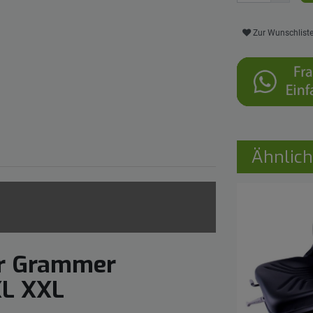
Zur Wunschlist
Ähnlich
ür Grammer
XL XXL