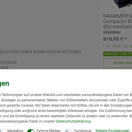
GRAMMER Sc
Compacto Ba
Sitz mechan
Grammer
818,95 € *
*
inkl. MwSt.
zzgl.
5110 2115592 ZS0831 422609 1023155 4272526M1
Lieferzeit: 1 bis 3
In den Wa
 23105010
-4211
1026778
7148
88
6 6002190
 Technologien auf unserer Website und verarbeiten personenbezogene Daten von B
27 5463480
nd Anzeigen zu personalisieren, Medien von Drittanbietern einzubinden oder Zugriffe 
urch gesetzte Cookies. Wir teilen diese Daten mit Dritten, die wir in den Einstellung
5
illigung oder aufgrund eines berechtigten Interesses erfolgen. Die Zustimmung kann
gen und die Einwilligung zu einem späteren Zeitpunkt zu ändern oder zu widerrufen. 
6
ersonenbezogener Daten in unserer
Daten­schutz­erklärung
.
Marketing
Externe Medien
Funktional
Weitere Einstellungen
42M91