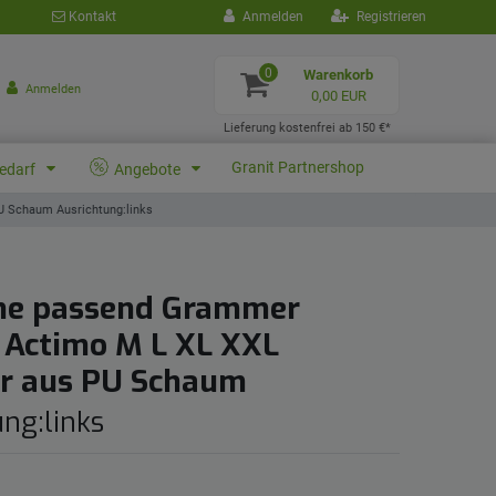
Kontakt
Anmelden
Registrieren
0
Warenkorb
Anmelden
0,00 EUR
Lieferung kostenfrei ab 150 €*
Granit Partnershop
bedarf
Angebote
 Schaum Ausrichtung:links
ne passend Grammer
Actimo M L XL XXL
r aus PU Schaum
ng:links