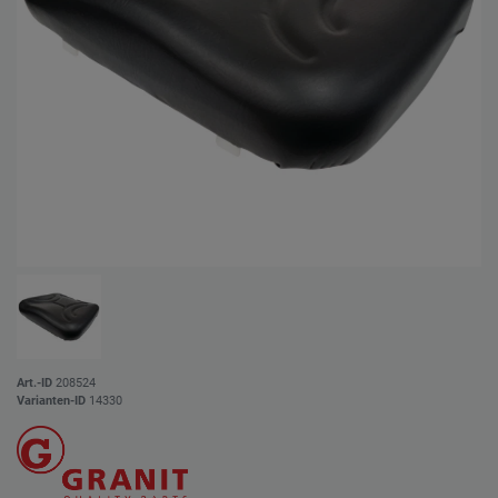
Art.-ID
208524
Varianten-ID
14330