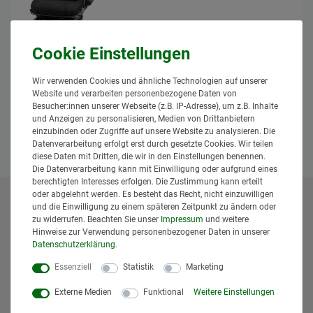
24000091 Schleppersitz Stoffbezug
Superkomfortsitz 12V für Schlepper
Granit
1.083,95 € *
Wir verwenden Cookies und ähnliche Technologien auf unserer
Website und verarbeiten personenbezogene Daten von
*
inkl. MwSt.
zzgl.
Versand
Besucher:innen unserer Webseite (z.B. IP-Adresse), um z.B. Inhalte
Lieferzeit: 1 bis 3 Tage*
und Anzeigen zu personalisieren, Medien von Drittanbietern
einzubinden oder Zugriffe auf unsere Website zu analysieren. Die
In den Warenkorb
Datenverarbeitung erfolgt erst durch gesetzte Cookies. Wir teilen
diese Daten mit Dritten, die wir in den Einstellungen benennen.
Die Datenverarbeitung kann mit Einwilligung oder aufgrund eines
berechtigten Interesses erfolgen. Die Zustimmung kann erteilt
oder abgelehnt werden. Es besteht das Recht, nicht einzuwilligen
und die Einwilligung zu einem späteren Zeitpunkt zu ändern oder
* Alle Preise inklusive gesetzlicher Mehrwertsteuer und
zu widerrufen. Beachten Sie unser
Impressum
und weitere
zuzüglich
Versandkosten
. Der Versand erfolgt bei vielen
Hinweise zur Verwendung personenbezogener Daten in unserer
Artikeln bei Bestellungen bis 14 Uhr und Sofortbezahlung
Daten­schutz­erklärung
.
(z.B. PayPal) bereits am gleichen Werktag. Die angegebenen
Lieferzeiten gelten für Lieferungen innerhalb Deutschlands.
Essenziell
Statistik
Marketing
Die angezeigten Versandkosten beziehen sich auf den
Externe Medien
Funktional
Weitere Einstellungen
Versand innerhalb Deutschlands, soweit kein anders
Lieferland ausgewählt wurde. Versandkosten und