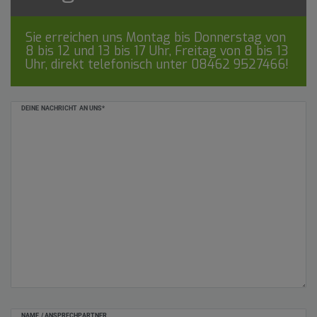
Sie erreichen uns Montag bis Donnerstag von
8 bis 12 und 13 bis 17 Uhr, Freitag von 8 bis 13
Uhr, direkt telefonisch unter
08462 9527466
!
Ceres::Template.mailFormHoneypotLabel
DEINE NACHRICHT AN UNS*
NAME / ANSPRECHPARTNER