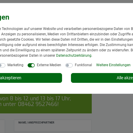
 Technologien auf unserer Website und verarbeiten personenbezogene Daten von B
nd Anzeigen zu personalisieren, Medien von Drittanbietern einzubinden oder Zugriffe 
urch gesetzte Cookies. Wir teilen diese Daten mit Dritten, die wir in den Einstellung
illigung oder aufgrund eines berechtigten Interesses erfolgen. Die Zustimmung kann
gen und die Einwilligung zu einem späteren Zeitpunkt zu ändern oder zu widerrufen. 
ersonenbezogener Daten in unserer
Daten­schutz­erklärung
.
Marketing
Externe Medien
Funktional
Weitere Einstellungen
akzeptieren
Alle akze
on 8 bis 12 und 13 bis 17 Uhr,
ch unter
08462 9527466
!
NAME / ANSPRECHPARTNER