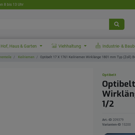
on 8 bis 13 Uhr
Hof, Haus & Garten
Viehhaltung
Industrie- & Bau
enteile
Keilriemen
Optibelt 17 X 1761 Keilriemen Wirklänge 1801 mm Typ (Zoll) B
Optibelt
Optibelt
Wirklän
1/2
Art.-ID
209379
Varianten-ID
15200