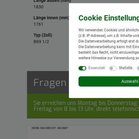
Länge außen (mm)
1830
Länge innen (mm)
1761
Wir verwenden Cookies und ähnliche
Typ (Zoll)
(z.B. IP-Adresse), um z.B. Inhalte u
Die Datenverarbeitung erfolgt erst d
B69 1/2
Die Datenverarbeitung kann mit Einw
besteht das Recht, nicht einzuwilli
weitere Hinweise zur Verwendung p
Essenziell
Statistik
Fragen zum Artikel
Auswahl 
Sie erreichen uns Montag bis Donnerstag v
Freitag von 8 bis 13 Uhr, direkt telefonis
Ceres::Template.mailFormHoneypotLabel
DEINE NACHRICHT AN UNS*