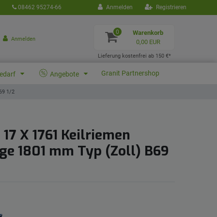
08462 95274-66
Anmelden
Registrieren
0
Warenkorb
Anmelden
0,00 EUR
Lieferung kostenfrei ab 150 €*
Granit Partnershop
bedarf
Angebote
69 1/2
 17 X 1761 Keilriemen
ge 1801 mm Typ (Zoll) B69