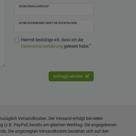
DEINE EMAILADRESSE*
DEINE RUFNUMMER (NUR FÜR RÜCKFRAGEN)
Hiermit bestätige ich, dass ich die
*
Daten­schutz­erklärung
gelesen habe.
Anfrage senden
 zuzüglich
Versandkosten
. Der Versand erfolgt bei vielen
ng (z.B. PayPal) bereits am gleichen Werktag. Die angegebenen
ands. Die angezeigten Versandkosten beziehen sich auf den