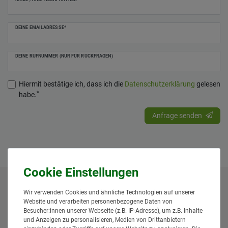
DEINE EMAILADRESSE*
DEINE RUFNUMMER (NUR FÜR RÜCKFRAGEN)
Hiermit bestätige ich, dass ich die
Daten­schutz­erklärung
gelesen
*
habe.
Anfrage senden
* Alle Preise inklusive gesetzlicher Mehrwertsteuer und
Wir verwenden Cookies und ähnliche Technologien auf unserer
zuzüglich
Versandkosten
. Der Versand erfolgt bei vielen
Website und verarbeiten personenbezogene Daten von
Besucher:innen unserer Webseite (z.B. IP-Adresse), um z.B. Inhalte
Artikeln bei Bestellungen bis 14 Uhr und Sofortbezahlung
und Anzeigen zu personalisieren, Medien von Drittanbietern
(z.B. PayPal) bereits am gleichen Werktag. Die angegebenen