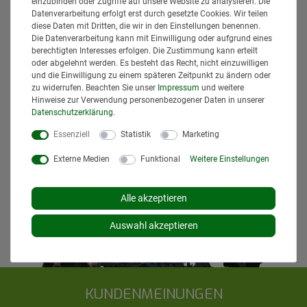
einzubinden oder Zugriffe auf unsere Website zu analysieren. Die
Lieferzeiten gelten für Lieferungen innerhalb Deutschlands.
Datenverarbeitung erfolgt erst durch gesetzte Cookies. Wir teilen
Die angezeigten Versandkosten beziehen sich auf den
diese Daten mit Dritten, die wir in den Einstellungen benennen.
Versand innerhalb Deutschlands, soweit kein anders
Die Datenverarbeitung kann mit Einwilligung oder aufgrund eines
Lieferland ausgewählt wurde. Versandkosten und
berechtigten Interesses erfolgen. Die Zustimmung kann erteilt
oder abgelehnt werden. Es besteht das Recht, nicht einzuwilligen
Lieferzeiten für andere Länder entnehmen Sie bitte
und die Einwilligung zu einem späteren Zeitpunkt zu ändern oder
den
Versandinformationen
.
zu widerrufen. Beachten Sie unser
Impressum
und weitere
Hinweise zur Verwendung personenbezogener Daten in unserer
Daten­schutz­erklärung
.
Essenziell
Statistik
Marketing
Externe Medien
Funktional
Weitere Einstellungen
Alle akzeptieren
Auswahl akzeptieren
KUNDENMEINUNGEN