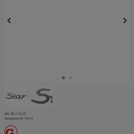
Art.-ID
212358
Varianten-ID
19418