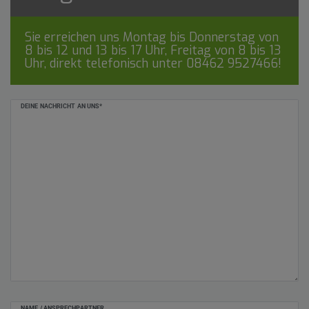
Sie erreichen uns Montag bis Donnerstag von
8 bis 12 und 13 bis 17 Uhr, Freitag von 8 bis 13
Uhr, direkt telefonisch unter
08462 9527466
!
Ceres::Template.mailFormHoneypotLabel
DEINE NACHRICHT AN UNS*
NAME / ANSPRECHPARTNER