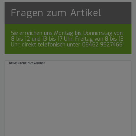
Fragen zum Artikel
Sie erreichen uns Montag bis Donnerstag von
8 bis 12 und 13 bis 17 Uhr, Freitag von 8 bis 13
Uhr, direkt telefonisch unter
08462 9527466
!
Ceres::Template.mailFormHoneypotLabel
DEINE NACHRICHT AN UNS*