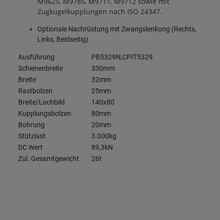
M9625, M9785, M9711, M9712 sowie mit
Zugkugelkupplungen nach ISO 24347.
Optionale Nachrüstung mit Zwangslenkung (Rechts,
Links, Beidseitig)
Ausführung
PB5329N,CPIT5329
Schienenbreite
330mm
Breite
32mm
Rastbolzen
25mm
Breite/Lochbild
140x80
Kupplungsbolzen
80mm
Bohrung
20mm
Stützlast
3.000kg
DC Wert
89,3kN
Zul. Gesamtgewicht
26t