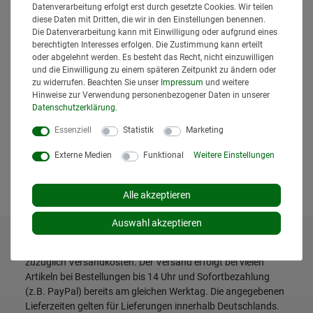
Datenverarbeitung erfolgt erst durch gesetzte Cookies. Wir teilen
diese Daten mit Dritten, die wir in den Einstellungen benennen.
Die Datenverarbeitung kann mit Einwilligung oder aufgrund eines
berechtigten Interesses erfolgen. Die Zustimmung kann erteilt
oder abgelehnt werden. Es besteht das Recht, nicht einzuwilligen
und die Einwilligung zu einem späteren Zeitpunkt zu ändern oder
Kappe K80 Kupplung Scharmüller
zu widerrufen. Beachten Sie unser
Impressum
und weitere
Vergleichs-Nr.: F117501901050
Hinweise zur Verwendung personenbezogener Daten in unserer
Scharmüller
Daten­schutz­erklärung
.
16,95 € *
Essenziell
Statistik
Marketing
*
inkl. MwSt.
zzgl.
Versand
Lieferzeit: 1 bis 3 Tage*
Externe Medien
Funktional
Weitere Einstellungen
In den Warenkorb
Alle akzeptieren
Auswahl akzeptieren
* Alle Preise inklusive gesetzlicher Mehrwertsteuer und
zuzüglich
Versandkosten
. Der Versand erfolgt bei vielen
Artikeln bei Bestellungen bis 14 Uhr und Sofortbezahlung
(z.B. PayPal) bereits am gleichen Werktag. Die angegebenen
Lieferzeiten gelten für Lieferungen innerhalb Deutschlands.