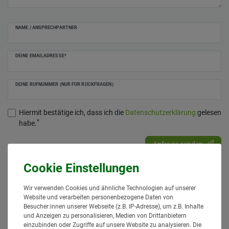
NAME / ANSPRECHPARTNER
DEINE EMAILADRESSE*
DEINE RUFNUMMER (NUR FÜR RÜCKFRAGEN)
Hiermit bestätige ich, dass ich die
Daten­schutz­erklärung
gelesen
*
habe.
Anfrage senden
Wir verwenden Cookies und ähnliche Technologien auf unserer
Website und verarbeiten personenbezogene Daten von
Zubehör
Besucher:innen unserer Webseite (z.B. IP-Adresse), um z.B. Inhalte
und Anzeigen zu personalisieren, Medien von Drittanbietern
einzubinden oder Zugriffe auf unsere Website zu analysieren. Die