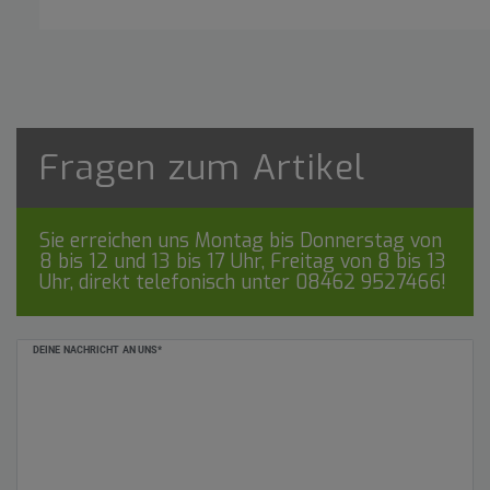
Fragen zum Artikel
Sie erreichen uns Montag bis Donnerstag von
8 bis 12 und 13 bis 17 Uhr, Freitag von 8 bis 13
Uhr, direkt telefonisch unter
08462 9527466
!
Ceres::Template.mailFormHoneypotLabel
DEINE NACHRICHT AN UNS*