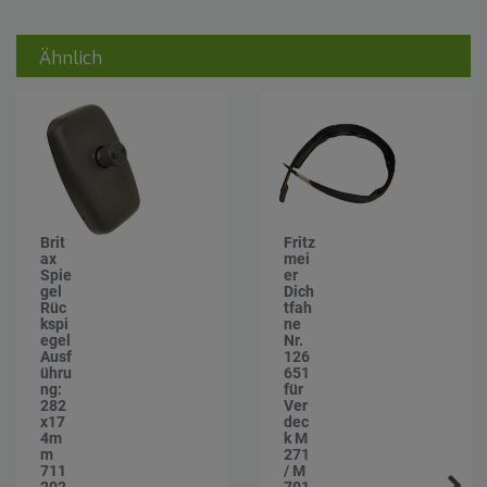
Ähnlich
Brit
Fritz
ax
mei
Spie
er
gel
Dich
Rüc
tfah
kspi
ne
egel
Nr.
Ausf
126
ühru
651
ng:
für
282
Ver
x17
dec
4m
k M
m
271
711
/ M