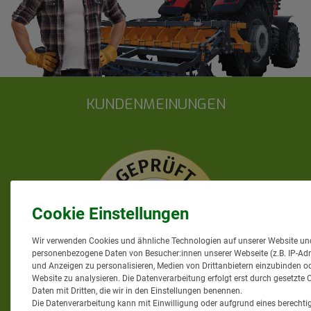
KUNDENMEINUNGEN
Wir verwenden Cookies und ähnliche Technologien auf unserer Website un
personenbezogene Daten von Besucher:innen unserer Webseite (z.B. IP-Adre
und Anzeigen zu personalisieren, Medien von Drittanbietern einzubinden od
Website zu analysieren. Die Datenverarbeitung erfolgt erst durch gesetzte C
Daten mit Dritten, die wir in den Einstellungen benennen.
Die Datenverarbeitung kann mit Einwilligung oder aufgrund eines berechtig