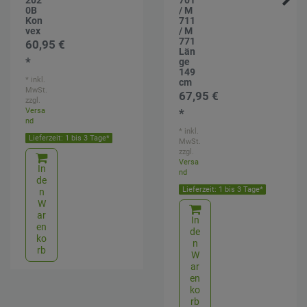
202
701
0B
/ M
Kon
711
vex
/ M
771
60,95 €
Län
*
ge
149
*
inkl.
cm
MwSt.
67,95 €
zzgl.
Versa
*
nd
*
inkl.
Lieferzeit: 1 bis 3 Tage*
MwSt.
zzgl.
Versa
In
nd
de
Lieferzeit: 1 bis 3 Tage*
n
W
ar
In
en
de
ko
n
rb
W
ar
en
ko
rb