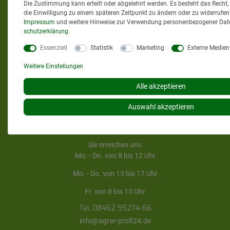
Google Bewertungen
Die Zustimmung kann erteilt oder abgelehnt werden. Es besteht das Recht, 
die Einwilligung zu einem späteren Zeitpunkt zu ändern oder zu widerrufen
Impressum
und weitere Hinweise zur Verwendung personenbezogener Date
schutz­erklärung
.
4,9
bei
58
Bewertungen
Essenziell
Statistik
Marketing
Externe Medien
Informationen zur Echtheit
Weitere Einstellungen
von Kundenbewertungen
Alle akzeptieren
AGRAR-PROFI24.DE
Auswahl akzeptieren
Sie erreichen uns
Mo. - Do. von 8 bis 12 Uhr
Mo. - Do. von 13 bis 17 Uhr
Fr. von 8 bis 13 Uhr
Tel. 08462 95274-66
info@agrar-profi24.de