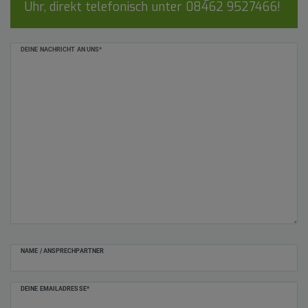
Uhr, direkt telefonisch unter
08462 9527466
!
Ceres::Template.mailFormHoneypotLabel
DEINE NACHRICHT AN UNS*
NAME / ANSPRECHPARTNER
DEINE EMAILADRESSE*