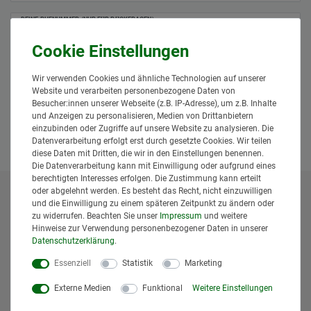
DEINE RUFNUMMER (NUR FÜR RÜCKFRAGEN)
Hiermit bestätige ich, dass ich die
Daten­schutz­erklärung
gelesen
*
habe.
Wir verwenden Cookies und ähnliche Technologien auf unserer
Website und verarbeiten personenbezogene Daten von
Anfrage senden
Besucher:innen unserer Webseite (z.B. IP-Adresse), um z.B. Inhalte
und Anzeigen zu personalisieren, Medien von Drittanbietern
einzubinden oder Zugriffe auf unsere Website zu analysieren. Die
Datenverarbeitung erfolgt erst durch gesetzte Cookies. Wir teilen
diese Daten mit Dritten, die wir in den Einstellungen benennen.
Die Datenverarbeitung kann mit Einwilligung oder aufgrund eines
berechtigten Interesses erfolgen. Die Zustimmung kann erteilt
oder abgelehnt werden. Es besteht das Recht, nicht einzuwilligen
* Alle Preise inklusive gesetzlicher Mehrwertsteuer und
und die Einwilligung zu einem späteren Zeitpunkt zu ändern oder
zu widerrufen. Beachten Sie unser
Impressum
und weitere
zuzüglich
Versandkosten
. Der Versand erfolgt bei vielen
Hinweise zur Verwendung personenbezogener Daten in unserer
Artikeln bei Bestellungen bis 14 Uhr und Sofortbezahlung
Daten­schutz­erklärung
.
(z.B. PayPal) bereits am gleichen Werktag. Die angegebenen
Lieferzeiten gelten für Lieferungen innerhalb Deutschlands.
Essenziell
Statistik
Marketing
Die angezeigten Versandkosten beziehen sich auf den
Externe Medien
Funktional
Weitere Einstellungen
Versand innerhalb Deutschlands, soweit kein anders
Lieferland ausgewählt wurde. Versandkosten und