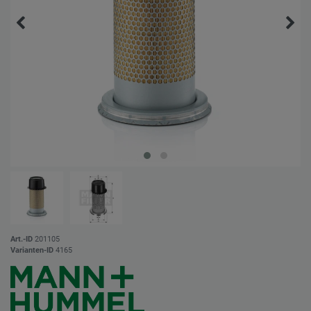
Art.-ID
201105
Varianten-ID
4165