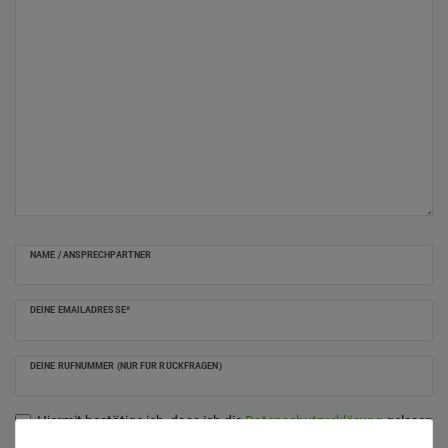
NAME / ANSPRECHPARTNER
DEINE EMAILADRESSE*
DEINE RUFNUMMER (NUR FÜR RÜCKFRAGEN)
Hiermit bestätige ich, dass ich die
Daten­schutz­erklärung
gelesen
*
habe.