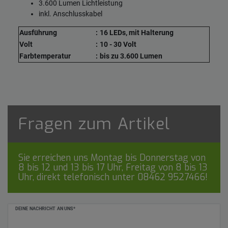
3.600 Lumen Lichtleistung
inkl. Anschlusskabel
Ausführung
:
16 LEDs, mit Halterung
Volt
:
10 - 30 Volt
Farbtemperatur
:
bis zu 3.600 Lumen
Fragen zum Artikel
Sie erreichen uns Montag bis Donnerstag von
8 bis 12 und 13 bis 17 Uhr, Freitag von 8 bis 13
Uhr, direkt telefonisch unter
08462 9527466
!
Ceres::Template.mailFormHoneypotLabel
DEINE NACHRICHT AN UNS*