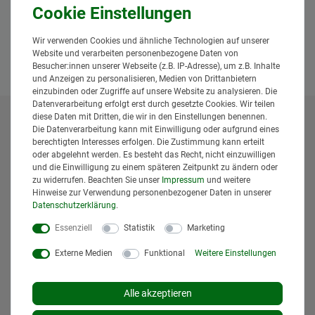
Anfrage senden
Wir verwenden Cookies und ähnliche Technologien auf unserer
Website und verarbeiten personenbezogene Daten von
Besucher:innen unserer Webseite (z.B. IP-Adresse), um z.B. Inhalte
und Anzeigen zu personalisieren, Medien von Drittanbietern
einzubinden oder Zugriffe auf unsere Website zu analysieren. Die
Datenverarbeitung erfolgt erst durch gesetzte Cookies. Wir teilen
diese Daten mit Dritten, die wir in den Einstellungen benennen.
* Alle Preise inklusive gesetzlicher Mehrwertsteuer und
Die Datenverarbeitung kann mit Einwilligung oder aufgrund eines
zuzüglich
Versandkosten
. Der Versand erfolgt bei vielen
berechtigten Interesses erfolgen. Die Zustimmung kann erteilt
oder abgelehnt werden. Es besteht das Recht, nicht einzuwilligen
Artikeln bei Bestellungen bis 14 Uhr und Sofortbezahlung
und die Einwilligung zu einem späteren Zeitpunkt zu ändern oder
(z.B. PayPal) bereits am gleichen Werktag. Die angegebenen
zu widerrufen. Beachten Sie unser
Impressum
und weitere
Lieferzeiten gelten für Lieferungen innerhalb Deutschlands.
Hinweise zur Verwendung personenbezogener Daten in unserer
Die angezeigten Versandkosten beziehen sich auf den
Daten­schutz­erklärung
.
Versand innerhalb Deutschlands, soweit kein anders
Essenziell
Statistik
Marketing
Lieferland ausgewählt wurde. Versandkosten und
Lieferzeiten für andere Länder entnehmen Sie bitte
Externe Medien
Funktional
Weitere Einstellungen
den
Versandinformationen
.
Alle akzeptieren