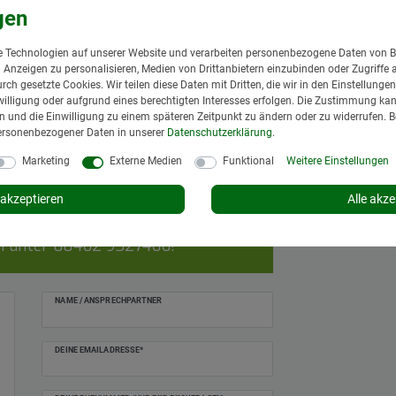
ldrahteinlagen
M18x1,5)
 Technologien auf unserer Website und verarbeiten personenbezogene Daten von B
nd Anzeigen zu personalisieren, Medien von Drittanbietern einzubinden oder Zugriffe 
urch gesetzte Cookies. Wir teilen diese Daten mit Dritten, die wir in den Einstellung
illigung oder aufgrund eines berechtigten Interesses erfolgen. Die Zustimmung kann
gen und die Einwilligung zu einem späteren Zeitpunkt zu ändern oder zu widerrufen. 
ersonenbezogener Daten in unserer
Daten­schutz­erklärung
.
Marketing
Externe Medien
Funktional
Weitere Einstellungen
akzeptieren
Alle akze
on 8 bis 12 und 13 bis 17 Uhr,
ch unter
08462 9527466
!
NAME / ANSPRECHPARTNER
DEINE EMAILADRESSE*