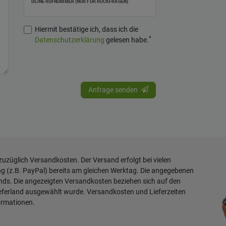
DEINE RUFNUMMER (NUR FÜR RÜCKFRAGEN)
Hiermit bestätige ich, dass ich die
*
Daten­schutz­erklärung
gelesen habe.
Anfrage senden
 zuzüglich
Versandkosten
. Der Versand erfolgt bei vielen
ng (z.B. PayPal) bereits am gleichen Werktag. Die angegebenen
ands. Die angezeigten Versandkosten beziehen sich auf den
ieferland ausgewählt wurde. Versandkosten und Lieferzeiten
ormationen
.