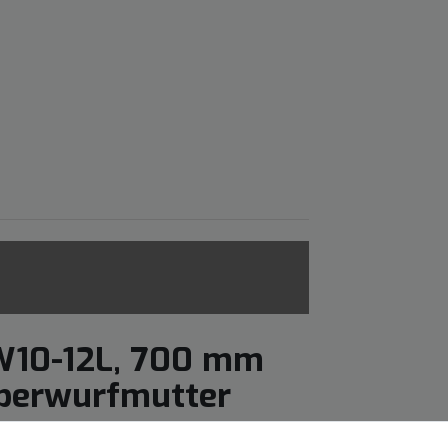
W10-12L, 700 mm
 Überwurfmutter