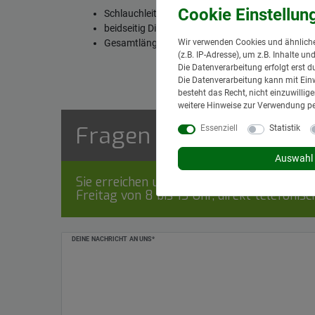
Schlauchleitung NW10 fertig gepresst mit 2 Stah
beidseitig Dichtkopf mit Überwurfmutter 12-L (
Wir verwenden Cookies und ähnliche
Gesamtlänge: 700 mm
(z.B. IP-Adresse), um z.B. Inhalte u
Die Datenverarbeitung erfolgt erst d
Die Datenverarbeitung kann mit Einw
besteht das Recht, nicht einzuwilli
weitere Hinweise zur Verwendung p
Fragen zum Artikel
Essenziell
Statistik
Auswahl 
Sie erreichen uns Montag bis Donnerstag v
Freitag von 8 bis 13 Uhr, direkt telefonis
Ceres::Template.mailFormHoneypotLabel
DEINE NACHRICHT AN UNS*