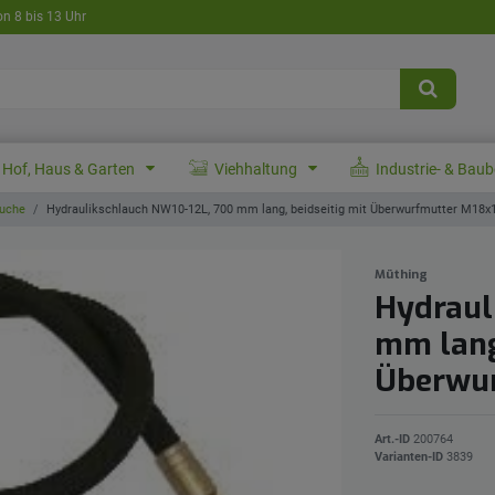
on 8 bis 13 Uhr
Hof, Haus & Garten
Viehhaltung
Industrie- & Bau
uche
Hydraulikschlauch NW10-12L, 700 mm lang, beidseitig mit Überwurfmutter M18x1
Müthing
Hydraul
mm lang
Überwur
Art.-ID
200764
Varianten-ID
3839