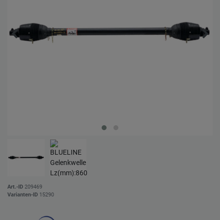
Art.-ID
209469
Varianten-ID
15290