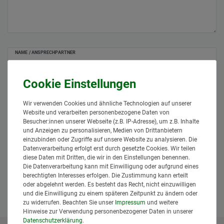
NAME / ANSPRECHPARTNER
DEINE EMAILADRESSE*
Wir verwenden Cookies und ähnliche Technologien auf unserer
DEINE RUFNUMMER (NUR FÜR RÜCKFRAGEN)
Website und verarbeiten personenbezogene Daten von
Besucher:innen unserer Webseite (z.B. IP-Adresse), um z.B. Inhalte
und Anzeigen zu personalisieren, Medien von Drittanbietern
Hiermit bestätige ich, dass ich die
Daten­schutz­erklärung
gelesen
einzubinden oder Zugriffe auf unsere Website zu analysieren. Die
*
habe.
Datenverarbeitung erfolgt erst durch gesetzte Cookies. Wir teilen
diese Daten mit Dritten, die wir in den Einstellungen benennen.
Anfrage senden
Die Datenverarbeitung kann mit Einwilligung oder aufgrund eines
berechtigten Interesses erfolgen. Die Zustimmung kann erteilt
oder abgelehnt werden. Es besteht das Recht, nicht einzuwilligen
und die Einwilligung zu einem späteren Zeitpunkt zu ändern oder
zu widerrufen. Beachten Sie unser
Impressum
und weitere
Hinweise zur Verwendung personenbezogener Daten in unserer
Daten­schutz­erklärung
.