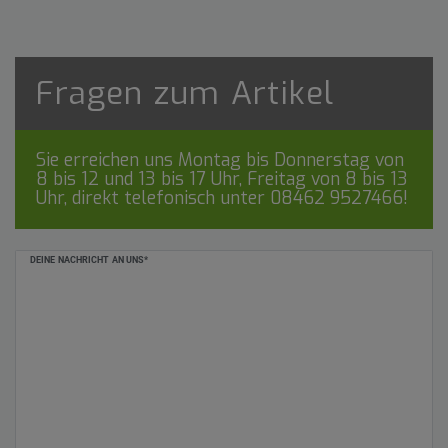
Fragen zum Artikel
Sie erreichen uns Montag bis Donnerstag von
8 bis 12 und 13 bis 17 Uhr, Freitag von 8 bis 13
Uhr, direkt telefonisch unter
08462 9527466
!
Ceres::Template.mailFormHoneypotLabel
DEINE NACHRICHT AN UNS*