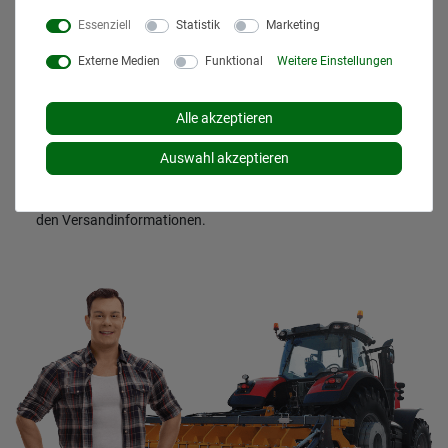
Essenziell
Statistik
Marketing
* Alle Preise inklusive gesetzlicher Mehrwertsteuer und
zuzüglich
Versandkosten
. Der Versand erfolgt bei vielen
Externe Medien
Funktional
Weitere Einstellungen
Artikeln bei Bestellungen bis 14 Uhr und Sofortbezahlung
(z.B. PayPal) bereits am gleichen Werktag. Die angegebenen
Lieferzeiten gelten für Lieferungen innerhalb Deutschlands.
Alle akzeptieren
Die angezeigten Versandkosten beziehen sich auf den
Versand innerhalb Deutschlands, soweit kein anders
Auswahl akzeptieren
Lieferland ausgewählt wurde. Versandkosten und
Lieferzeiten für andere Länder entnehmen Sie bitte
den
Versandinformationen
.