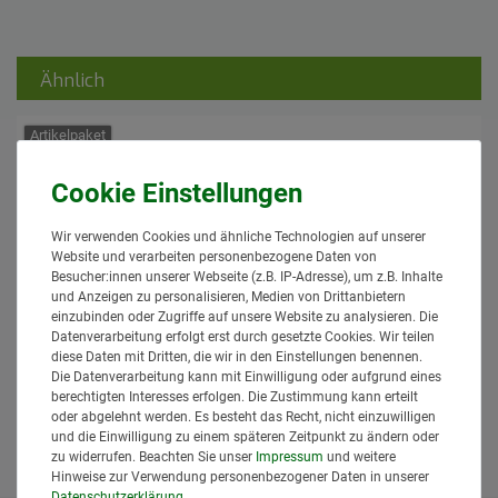
Ähnlich
Artikelpaket
Wir verwenden Cookies und ähnliche Technologien auf unserer
Website und verarbeiten personenbezogene Daten von
[Paket] 2x CBM Unterlenker Fanghaken
Besucher:innen unserer Webseite (z.B. IP-Adresse), um z.B. Inhalte
automatisch bis 66 kW/90 PS - Kat. 2
und Anzeigen zu personalisieren, Medien von Drittanbietern
leichte Ausf.
einzubinden oder Zugriffe auf unsere Website zu analysieren. Die
209,95 € *
Datenverarbeitung erfolgt erst durch gesetzte Cookies. Wir teilen
2
Stück
diese Daten mit Dritten, die wir in den Einstellungen benennen.
*
inkl. MwSt.
zzgl.
Versand
Die Datenverarbeitung kann mit Einwilligung oder aufgrund eines
berechtigten Interesses erfolgen. Die Zustimmung kann erteilt
Lieferzeit: 1 bis 3 Tage*
oder abgelehnt werden. Es besteht das Recht, nicht einzuwilligen
In den Warenkorb
und die Einwilligung zu einem späteren Zeitpunkt zu ändern oder
zu widerrufen. Beachten Sie unser
Impressum
und weitere
Hinweise zur Verwendung personenbezogener Daten in unserer
Daten­schutz­erklärung
.