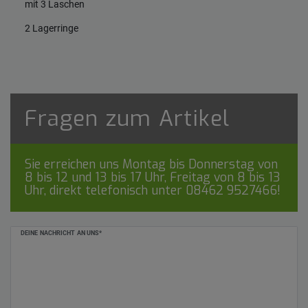
mit 3 Laschen
2 Lagerringe
Fragen zum Artikel
Sie erreichen uns Montag bis Donnerstag von
8 bis 12 und 13 bis 17 Uhr, Freitag von 8 bis 13
Uhr, direkt telefonisch unter
08462 9527466
!
Ceres::Template.mailFormHoneypotLabel
DEINE NACHRICHT AN UNS*