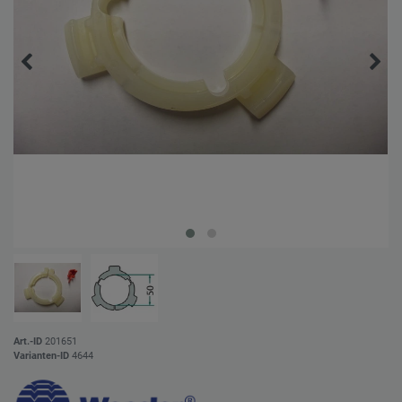
Art.-ID
201651
Varianten-ID
4644