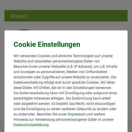
Ähnlich
Wir verwenden Cookies und ähnliche Technologien auf unserer
Website und verarbeiten personenbezogene Daten von
100 Stück Kupfernieten 4x10 passend
Besucher:innen unserer Webseite (z.B. IP-Adresse), um z.B. Inhalte
für Bremsbeläge Niete
und Anzeigen zu personalisieren, Medien von Drittanbietern
29,95 € *
einzubinden oder Zugriffe auf unsere Website zu analysieren. Die
Datenverarbeitung erfolgt erst durch gesetzte Cookies. Wir teilen
*
inkl. MwSt.
zzgl.
Versand
diese Daten mit Dritten, die wir in den Einstellungen benennen.
Lieferzeit: 1 bis 3 Tage*
Die Datenverarbeitung kann mit Einwilligung oder aufgrund eines
berechtigten Interesses erfolgen. Die Zustimmung kann erteilt
In den Warenkorb
oder abgelehnt werden. Es besteht das Recht, nicht einzuwilligen
und die Einwilligung zu einem späteren Zeitpunkt zu ändern oder
zu widerrufen. Beachten Sie unser
Impressum
und weitere
Hinweise zur Verwendung personenbezogener Daten in unserer
Daten­schutz­erklärung
.
* Alle Preise inklusive gesetzlicher Mehrwertsteuer und