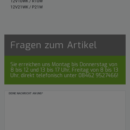
12V10WK / R10W
12V21WK / P21W
Fragen zum Artikel
Sie erreichen uns Montag bis Donnerstag von
8 bis 12 und 13 bis 17 Uhr, Freitag von 8 bis 13
Uhr, direkt telefonisch unter
08462 9527466
!
Ceres::Template.mailFormHoneypotLabel
DEINE NACHRICHT AN UNS*