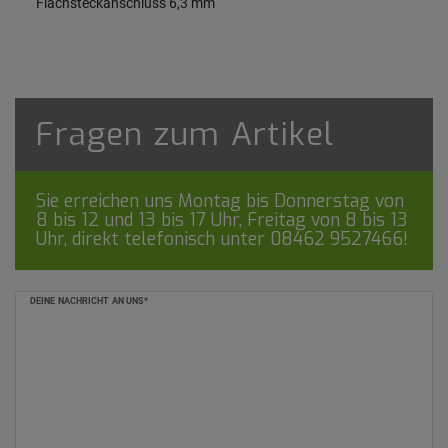
Flachsteckanschluss 6,3 mm
Fragen zum Artikel
Sie erreichen uns Montag bis Donnerstag von
8 bis 12 und 13 bis 17 Uhr, Freitag von 8 bis 13
Uhr, direkt telefonisch unter
08462 9527466
!
Ceres::Template.mailFormHoneypotLabel
DEINE NACHRICHT AN UNS*