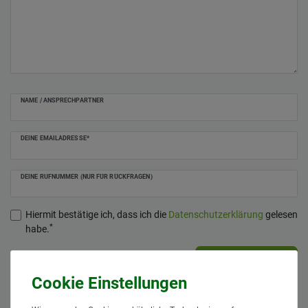
NAME / ANSPRECHPARTNER
DEINE EMAILADRESSE*
DEINE RUFNUMMER (NUR FÜR RÜCKFRAGEN)
Hiermit bestätige ich, dass ich die
Daten­schutz­erklärung
gelesen
*
habe.
Anfrage senden