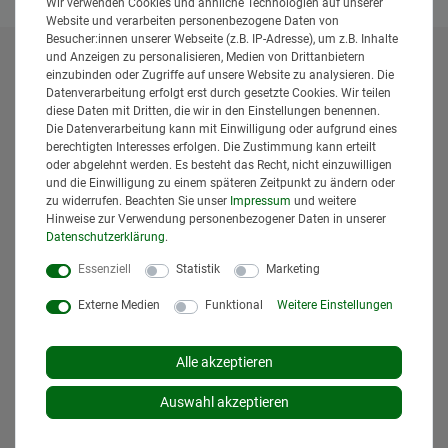
Wir verwenden Cookies und ähnliche Technologien auf unserer
Website und verarbeiten personenbezogene Daten von
Besucher:innen unserer Webseite (z.B. IP-Adresse), um z.B. Inhalte
und Anzeigen zu personalisieren, Medien von Drittanbietern
* Alle Preise inklusive gesetzlicher Mehrwertsteuer und
einzubinden oder Zugriffe auf unsere Website zu analysieren. Die
zuzüglich
Versandkosten
. Der Versand erfolgt bei vielen
Datenverarbeitung erfolgt erst durch gesetzte Cookies. Wir teilen
diese Daten mit Dritten, die wir in den Einstellungen benennen.
Artikeln bei Bestellungen bis 14 Uhr und Sofortbezahlung
Die Datenverarbeitung kann mit Einwilligung oder aufgrund eines
(z.B. PayPal) bereits am gleichen Werktag. Die angegebenen
berechtigten Interesses erfolgen. Die Zustimmung kann erteilt
Lieferzeiten gelten für Lieferungen innerhalb Deutschlands.
oder abgelehnt werden. Es besteht das Recht, nicht einzuwilligen
Die angezeigten Versandkosten beziehen sich auf den
und die Einwilligung zu einem späteren Zeitpunkt zu ändern oder
Versand innerhalb Deutschlands, soweit kein anders
zu widerrufen. Beachten Sie unser
Impressum
und weitere
Lieferland ausgewählt wurde. Versandkosten und
Hinweise zur Verwendung personenbezogener Daten in unserer
Daten­schutz­erklärung
.
Lieferzeiten für andere Länder entnehmen Sie bitte
den
Versandinformationen
.
Essenziell
Statistik
Marketing
Externe Medien
Funktional
Weitere Einstellungen
Alle akzeptieren
Auswahl akzeptieren