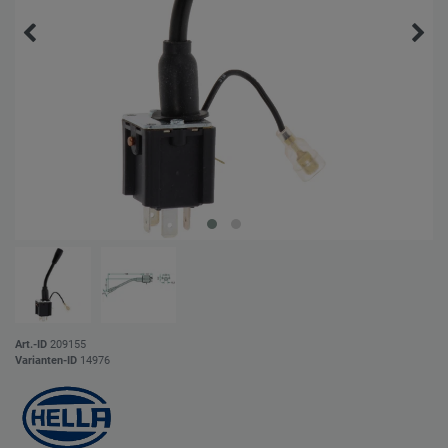
Art.-ID
209155
Varianten-ID
14976