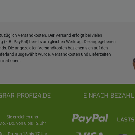
 zuzüglich
Versandkosten
. Der Versand erfolgt bei vielen
ng (z.B. PayPal) bereits am gleichen Werktag. Die angegebenen
ands. Die angezeigten Versandkosten beziehen sich auf den
ieferland ausgewählt wurde. Versandkosten und Lieferzeiten
ormationen
.
GRAR-PROFI24.DE
EINFACH BEZAHL
Sie erreichen uns
Mo. - Do. von 8 bis 12 Uhr
o. - Do. von 13 bis 17 Uhr