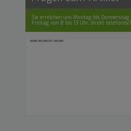
Sie erreichen uns Montag bis Donnerstag v
Freitag von 8 bis 13 Uhr, direkt telefonis
Ceres::Template.mailFormHoneypotLabel
DEINE NACHRICHT AN UNS*