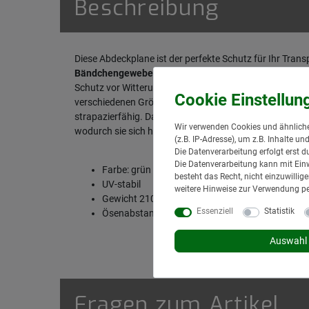
Beschreibung
Diese Abdeckplane ist der perfekte Schutz für Ihr Transp
Bändchengewebe
gefertigt und bietet dank der besond
Schutz vor Witterungseinflüssen und Staub. Der
Ösena
verschiedenen Größen erhältlich. Mit einem Gewicht vo
strapazierfähig. Darüber hinaus ist die Plane UV-stabi
Wir verwenden Cookies und ähnliche
wodurch sie sich hervorragend als
Schutz vor Transpo
(z.B. IP-Adresse), um z.B. Inhalte u
Die Datenverarbeitung erfolgt erst d
Die Datenverarbeitung kann mit Einw
Farbe: grün
besteht das Recht, nicht einzuwilli
UV-stabil
weitere Hinweise zur Verwendung p
Gewicht 210 g/m²
Essenziell
Statistik
Ösenabstand: 50 cm
Auswahl 
Fragen zum Artikel