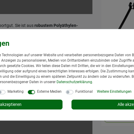
ortgut. Sie ist aus
robustem Polyäthylen-
ers hohen Reißfestigkeit einen zuverlässigen
bstand beträgt 50 cm
und die Plane ist in
n 210 g/m² ist sie besonders robust und
l und in einem modernen Grünton gehalten,
 Technologien auf unserer Website und verarbeiten personenbezogene Daten von B
rtgut auf Fahrzeugen und Anhängern
eignet.
nd Anzeigen zu personalisieren, Medien von Drittanbietern einzubinden oder Zugriffe 
Ackerschiene
urch gesetzte Cookies. Wir teilen diese Daten mit Dritten, die wir in den Einstellung
Dreipunkt
illigung oder aufgrund eines berechtigten Interesses erfolgen. Die Zustimmung kann
Kugelkopfbo
gen und die Einwilligung zu einem späteren Zeitpunkt zu ändern oder zu widerrufen. 
Zugmaul Ka
ersonenbezogener Daten in unserer
Daten­schutz­erklärung
.
Granit
Marketing
Externe Medien
Funktional
Weitere Einstellungen
110,95 € *
*
inkl. MwSt.
zzgl.
akzeptieren
Alle akze
Lieferzeit: 1 bis 3
In den Wa