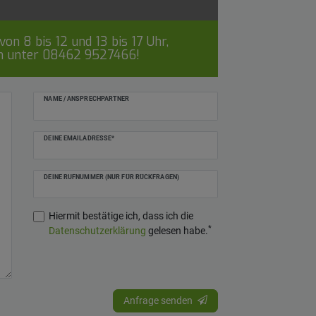
on 8 bis 12 und 13 bis 17 Uhr,
ch unter
08462 9527466
!
NAME / ANSPRECHPARTNER
DEINE EMAILADRESSE*
DEINE RUFNUMMER (NUR FÜR RÜCKFRAGEN)
Hiermit bestätige ich, dass ich die
*
Daten­schutz­erklärung
gelesen habe.
Anfrage senden