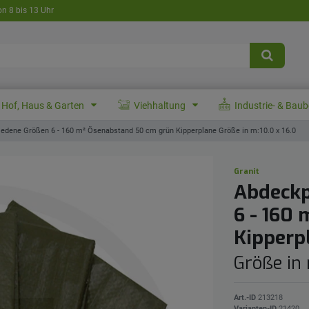
on 8 bis 13 Uhr
Hof, Haus & Garten
Viehhaltung
Industrie- & Bau
edene Größen 6 - 160 m² Ösenabstand 50 cm grün Kipperplane Größe in m:10.0 x 16.0
Granit
Abdeckp
6 - 160
Kipperp
Größe in 
Art.-ID
213218
Varianten-ID
21420