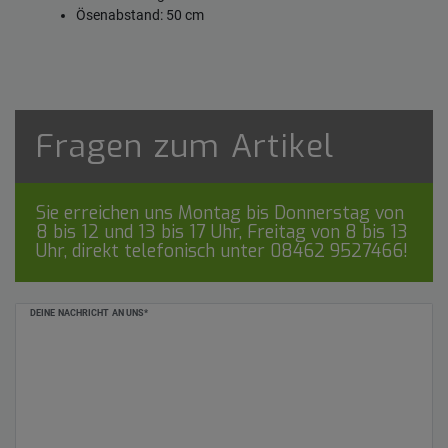
Ösenabstand: 50 cm
Fragen zum Artikel
Sie erreichen uns Montag bis Donnerstag von
8 bis 12 und 13 bis 17 Uhr, Freitag von 8 bis 13
Uhr, direkt telefonisch unter
08462 9527466
!
Ceres::Template.mailFormHoneypotLabel
DEINE NACHRICHT AN UNS*