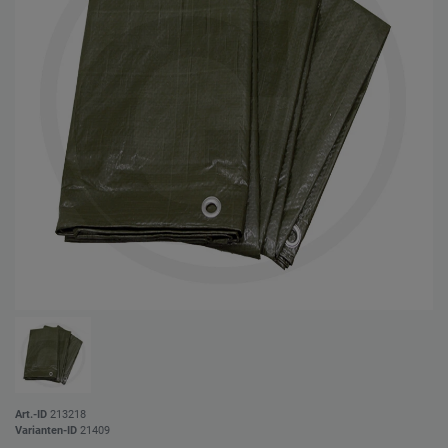
Art.-ID
213218
Varianten-ID
21409