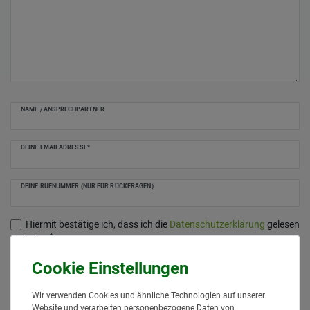
NAME / ANSPRECHPARTNER
DEINE EMAILADRESSE*
DEINE RUFNUMMER (NUR FÜR RÜCKFRAGEN)
Hiermit bestätige ich, dass ich die
Daten­schutz­erklärung
gelesen
*
habe.
Anfrage senden
Wir verwenden Cookies und ähnliche Technologien auf unserer
Website und verarbeiten personenbezogene Daten von