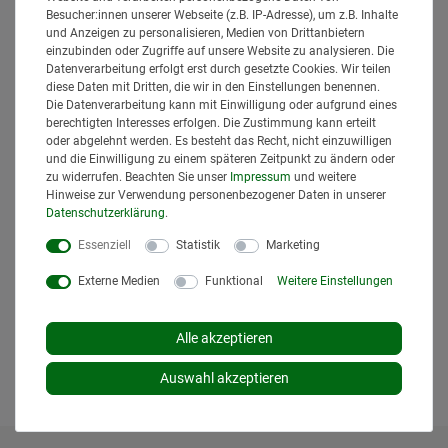
Besucher:innen unserer Webseite (z.B. IP-Adresse), um z.B. Inhalte
und Anzeigen zu personalisieren, Medien von Drittanbietern
Ähnlich
einzubinden oder Zugriffe auf unsere Website zu analysieren. Die
Datenverarbeitung erfolgt erst durch gesetzte Cookies. Wir teilen
diese Daten mit Dritten, die wir in den Einstellungen benennen.
Die Datenverarbeitung kann mit Einwilligung oder aufgrund eines
berechtigten Interesses erfolgen. Die Zustimmung kann erteilt
oder abgelehnt werden. Es besteht das Recht, nicht einzuwilligen
und die Einwilligung zu einem späteren Zeitpunkt zu ändern oder
zu widerrufen. Beachten Sie unser
Impressum
und weitere
Hinweise zur Verwendung personenbezogener Daten in unserer
Daten­schutz­erklärung
.
Ackerschienendreieck für Dreipunkt
Kugelkopfbolzen Zugmaul Kat. 2
Essenziell
Statistik
Marketing
812mm
Granit
Externe Medien
Funktional
Weitere Einstellungen
110,95 € *
*
inkl. MwSt.
zzgl.
Versand
Alle akzeptieren
Lieferzeit: 1 bis 3 Tage*
In den Warenkorb
Auswahl akzeptieren