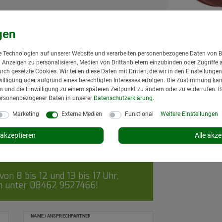
FAD Bremstr
60 331F041 
6 /161 / 205
FAD ASSALI S.P
 Technologien auf unserer Website und verarbeiten personenbezogene Daten von B
114,95 € *
nd Anzeigen zu personalisieren, Medien von Drittanbietern einzubinden oder Zugriffe 
*
inkl. MwSt.
zzgl.
urch gesetzte Cookies. Wir teilen diese Daten mit Dritten, die wir in den Einstellung
illigung oder aufgrund eines berechtigten Interesses erfolgen. Die Zustimmung kann
Lieferzeit: 1 bis 3
gen und die Einwilligung zu einem späteren Zeitpunkt zu ändern oder zu widerrufen. 
In den Wa
ersonenbezogener Daten in unserer
Daten­schutz­erklärung
.
Marketing
Externe Medien
Funktional
Weitere Einstellungen
akzeptieren
Alle akze
on 8 bis 12 und 13 bis 17 Uhr,
ch unter
08462 9527466
!
NAME / ANSPRECHPARTNER