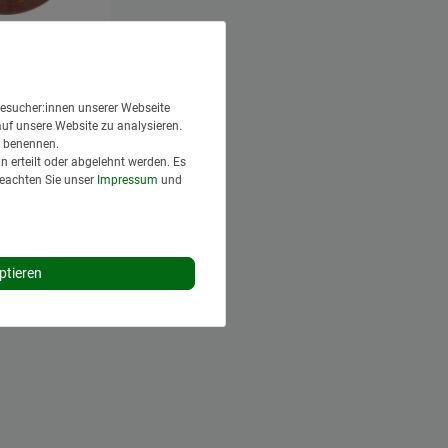
ommel 300 x
Ausführung
 x 18,5
.A
esucher:innen unserer Webseite
auf unsere Website zu analysieren.
Versand
en benennen.
 erteilt oder abgelehnt werden. Es
 Tage*
Beachten Sie unser
Impressum
und
renkorb
ptieren