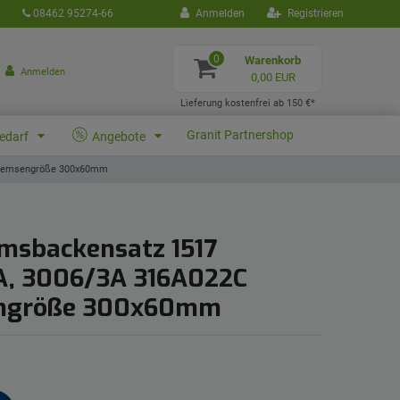
08462 95274-66
Anmelden
Registrieren
0
Warenkorb
Anmelden
0,00 EUR
Lieferung kostenfrei ab 150 €*
Granit Partnershop
bedarf
Angebote
Bremsengröße 300x60mm
msbackensatz 1517
, 3006/3A 316A022C
ngröße 300x60mm