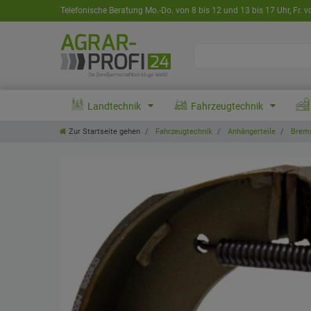
Telefonische Beratung Mo.-Do. von 8 bis 12 und 13 bis 17 Uhr, Fr. v
Landtechnik
Fahrzeugtechnik
Zur Startseite gehen
Fahrzeugtechnik
Anhängerteile
Brems