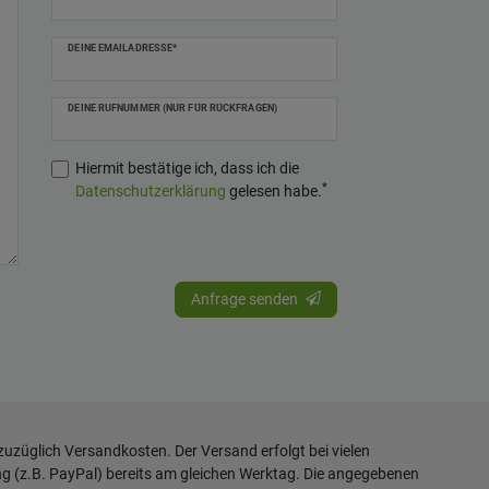
DEINE EMAILADRESSE*
DEINE RUFNUMMER (NUR FÜR RÜCKFRAGEN)
Hiermit bestätige ich, dass ich die
*
Daten­schutz­erklärung
gelesen habe.
Anfrage senden
 zuzüglich
Versandkosten
. Der Versand erfolgt bei vielen
ng (z.B. PayPal) bereits am gleichen Werktag. Die angegebenen