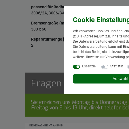
passend für Radbremse
3006/2A, 3006/3A
Bremsengröße (mm)
300 x 60
Wir verwenden Cookies und ähnliche
(z.B. IP-Adresse), um z.B. Inhalte u
Reparaturmenge je Achse
Die Datenverarbeitung erfolgt erst d
2
Die Datenverarbeitung kann mit Einw
besteht das Recht, nicht einzuwilli
weitere Hinweise zur Verwendung p
Essenziell
Statistik
Auswahl 
Fragen zum Artikel
Sie erreichen uns Montag bis Donnerstag v
Freitag von 8 bis 13 Uhr, direkt telefonis
Ceres::Template.mailFormHoneypotLabel
DEINE NACHRICHT AN UNS*