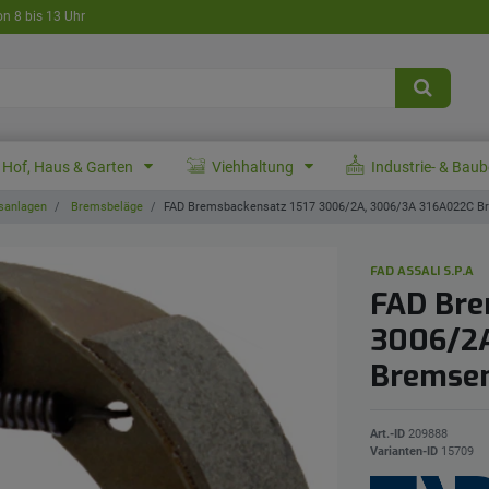
on 8 bis 13 Uhr
Hof, Haus & Garten
Viehhaltung
Industrie- & Bau
anlagen
Bremsbeläge
FAD Bremsbackensatz 1517 3006/2A, 3006/3A 316A022C 
FAD ASSALI S.P.A
FAD Bre
3006/2A
Bremse
Art.-ID
209888
Varianten-ID
15709