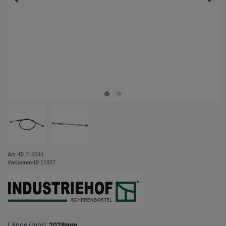
Art.-ID
216044
Varianten-ID
25837
Länge (mm):
2028mm