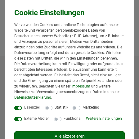
Hiermit bestätige ich, dass ich die
Daten­schutz­erklärung
gelesen
*
habe.
Anfrage senden
Wir verwenden Cookies und ähnliche Technologien auf unserer
Website und verarbeiten personenbezogene Daten von
Besucher:innen unserer Webseite (z.B. IP-Adresse), um z.B. Inhalte
und Anzeigen zu personalisieren, Medien von Drittanbietern
einzubinden oder Zugriffe auf unsere Website zu analysieren. Die
Datenverarbeitung erfolgt erst durch gesetzte Cookies. Wir teilen
diese Daten mit Dritten, die wir in den Einstellungen benennen.
Die Datenverarbeitung kann mit Einwilligung oder aufgrund eines
berechtigten Interesses erfolgen. Die Zustimmung kann erteilt
* Alle Preise inklusive gesetzlicher Mehrwertsteuer und
oder abgelehnt werden. Es besteht das Recht, nicht einzuwilligen
zuzüglich
Versandkosten
. Der Versand erfolgt bei vielen
und die Einwilligung zu einem späteren Zeitpunkt zu ändern oder
Artikeln bei Bestellungen bis 14 Uhr und Sofortbezahlung
zu widerrufen. Beachten Sie unser
Impressum
und weitere
(z.B. PayPal) bereits am gleichen Werktag. Die angegebenen
Hinweise zur Verwendung personenbezogener Daten in unserer
Lieferzeiten gelten für Lieferungen innerhalb Deutschlands.
Daten­schutz­erklärung
.
Die angezeigten Versandkosten beziehen sich auf den
Essenziell
Statistik
Marketing
Versand innerhalb Deutschlands, soweit kein anders
Lieferland ausgewählt wurde. Versandkosten und
Externe Medien
Funktional
Weitere Einstellungen
Lieferzeiten für andere Länder entnehmen Sie bitte
den
Versandinformationen
.
Alle akzeptieren