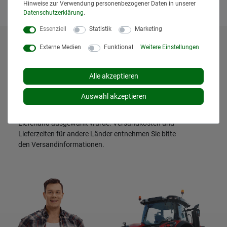
Hinweise zur Verwendung personenbezogener Daten in unserer
Daten­schutz­erklärung
.
Essenziell
Statistik
Marketing
Externe Medien
Funktional
Weitere Einstellungen
* Alle Preise inklusive gesetzlicher Mehrwertsteuer und
zuzüglich
Versandkosten
. Der Versand erfolgt bei vielen
Artikeln bei Bestellungen bis 14 Uhr und Sofortbezahlung
Alle akzeptieren
(z.B. PayPal) bereits am gleichen Werktag. Die angegebenen
Lieferzeiten gelten für Lieferungen innerhalb Deutschlands.
Auswahl akzeptieren
Die angezeigten Versandkosten beziehen sich auf den
Versand innerhalb Deutschlands, soweit kein anders
Lieferland ausgewählt wurde. Versandkosten und
Lieferzeiten für andere Länder entnehmen Sie bitte
den
Versandinformationen
.