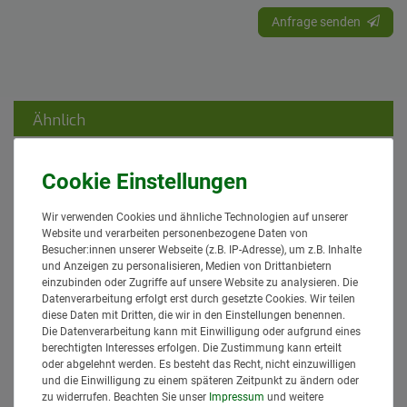
Anfrage senden
Ähnlich
Sonderangebot
Wir verwenden Cookies und ähnliche Technologien auf unserer
Website und verarbeiten personenbezogene Daten von
Besucher:innen unserer Webseite (z.B. IP-Adresse), um z.B. Inhalte
und Anzeigen zu personalisieren, Medien von Drittanbietern
10989 Federzinken Rechtsdrehend
einzubinden oder Zugriffe auf unsere Website zu analysieren. Die
breit Kemper Heuromat Stärke 9 mm
Datenverarbeitung erfolgt erst durch gesetzte Cookies. Wir teilen
Granit
diese Daten mit Dritten, die wir in den Einstellungen benennen.
20,95 € *
Die Datenverarbeitung kann mit Einwilligung oder aufgrund eines
berechtigten Interesses erfolgen. Die Zustimmung kann erteilt
*
inkl. MwSt.
zzgl.
Versand
oder abgelehnt werden. Es besteht das Recht, nicht einzuwilligen
Lieferzeit: 1 bis 3 Tage*
und die Einwilligung zu einem späteren Zeitpunkt zu ändern oder
zu widerrufen. Beachten Sie unser
Impressum
und weitere
In den Warenkorb