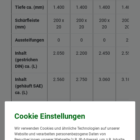
Tiefe ca. (mm)
1.400
1.400
1.400
1.400
Schürfleiste
200 x
200 x
200 x
200 x
(mm)
20
20
20
20
Aussteifungen
0
0
0
2
Inhalt
2.050
2.200
2.450
2.550
(gestrichen
DIN) ca. (L)
Inhalt
2.560
2.750
3.060
3.180
(gehäuft SAE)
ca. (L)
Gewicht ca.
554
610
665
750
(kg)
Wir verwenden Cookies und ähnliche Technologien auf unserer
Website und verarbeiten personenbezogene Daten von
Besucher:innen unserer Webseite (z.B. IP-Adresse), um z.B. Inhalte