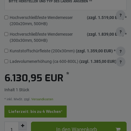
BITTE HERSTELLER UND TYP DES LADERS ANGEBEN
**
?
Hochverschleißfeste Wendemesser
(zzgl. 1.519,00 EUR)
*
(200x20mm, 500HB)
?
Hochverschließfeste Wendemesser
(zzgl. 1.839,00 EUR)
*
(300x30mm, 500HB)
Kunststoffschürfleiste (200x30mm)
(zzgl. 1.359,00 EUR)
*
?
Ladevolumenerhöhung (ca 600-800L)
(zzgl. 1.385,00 EUR)
*
?
*
6.130,95 EUR
Inhalt
1
Stück
* inkl. MwSt. zzgl.
Versandkosten
Lieferzeit: bis zu 4 Wochen*
In den Warenkorb