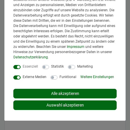
und Anzeigen zu personalisieren, Medien von Drittanbietern
einzubinden oder Zugriffe auf unsere Website zu analysieren. Die
Fragen zum Artikel
Datenverarbeitung erfolgt erst durch gesetzte Cookies. Wir teilen
diese Daten mit Dritten, die wir in den Einstellungen benennen.
Die Datenverarbeitung kann mit Einwilligung oder aufgrund eines
berechtigten Interesses erfolgen. Die Zustimmung kann erteilt
Sie erreichen uns Montag bis Donnerstag von
oder abgelehnt werden. Es besteht das Recht, nicht einzuwilligen
8 bis 12 und 13 bis 17 Uhr, Freitag von 8 bis 13
und die Einwilligung zu einem späteren Zeitpunkt zu ändern oder
Uhr, direkt telefonisch unter
08462 9527466
!
zu widerrufen. Beachten Sie unser
Impressum
und weitere
Hinweise zur Verwendung personenbezogener Daten in unserer
Daten­schutz­erklärung
.
Ceres::Template.mailFormHoneypotLabel
DEINE NACHRICHT AN UNS*
Essenziell
Statistik
Marketing
Externe Medien
Funktional
Weitere Einstellungen
Alle akzeptieren
Auswahl akzeptieren