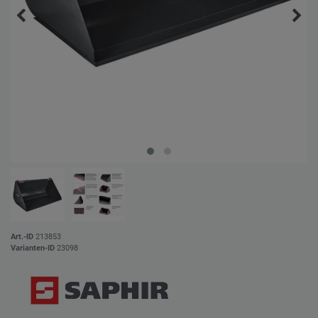
Art.-ID
213853
Varianten-ID
23098