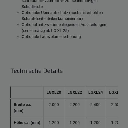
schraubbare Alternative zur serienmäßigen
Schürfleiste
Optionaler Überlaufschutz (auch mit erhöhten
Schaufelseitenteilen kombinierbar)
Optional mit zwei innenliegenden Aussteifungen
(serienmäßig ab LG XL 25)
Optionale Ladevolumenerhöhung
Technische Details
LGXL20
LGXL22
LGXL24
LGXL25
Breite ca.
2.000
2.200
2.400
2.500
(mm)
Höhe ca. (mm)
1.200
1.200
1.200
1.200