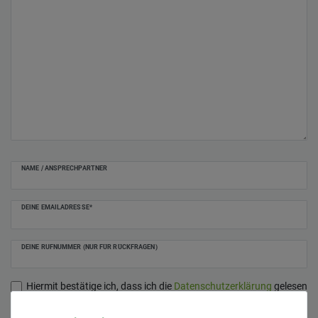
NAME / ANSPRECHPARTNER
DEINE EMAILADRESSE*
DEINE RUFNUMMER (NUR FÜR RÜCKFRAGEN)
Hiermit bestätige ich, dass ich die
Daten­schutz­erklärung
gelesen
*
habe.