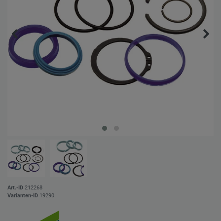
Art.-ID
212268
Varianten-ID
19290