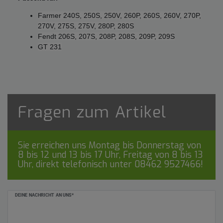
Farmer 240S, 250S, 250V, 260P, 260S, 260V, 270P,
270V, 275S, 275V, 280P, 280S
Fendt 206S, 207S, 208P, 208S, 209P, 209S
GT 231
Fragen zum Artikel
Sie erreichen uns Montag bis Donnerstag von
8 bis 12 und 13 bis 17 Uhr, Freitag von 8 bis 13
Uhr, direkt telefonisch unter
08462 9527466
!
Ceres::Template.mailFormHoneypotLabel
DEINE NACHRICHT AN UNS*