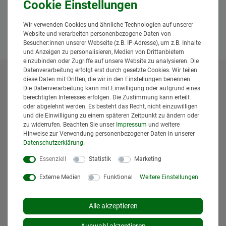
Anfrage senden
Wir verwenden Cookies und ähnliche Technologien auf unserer
Website und verarbeiten personenbezogene Daten von
Besucher:innen unserer Webseite (z.B. IP-Adresse), um z.B. Inhalte
und Anzeigen zu personalisieren, Medien von Drittanbietern
einzubinden oder Zugriffe auf unsere Website zu analysieren. Die
Datenverarbeitung erfolgt erst durch gesetzte Cookies. Wir teilen
diese Daten mit Dritten, die wir in den Einstellungen benennen.
* Alle Preise inklusive gesetzlicher Mehrwertsteuer und
Die Datenverarbeitung kann mit Einwilligung oder aufgrund eines
zuzüglich
Versandkosten
. Der Versand erfolgt bei vielen
berechtigten Interesses erfolgen. Die Zustimmung kann erteilt
Artikeln bei Bestellungen bis 14 Uhr und Sofortbezahlung
oder abgelehnt werden. Es besteht das Recht, nicht einzuwilligen
(z.B. PayPal) bereits am gleichen Werktag. Die angegebenen
und die Einwilligung zu einem späteren Zeitpunkt zu ändern oder
Lieferzeiten gelten für Lieferungen innerhalb Deutschlands.
zu widerrufen. Beachten Sie unser
Impressum
und weitere
Hinweise zur Verwendung personenbezogener Daten in unserer
Die angezeigten Versandkosten beziehen sich auf den
Daten­schutz­erklärung
.
Versand innerhalb Deutschlands, soweit kein anders
Lieferland ausgewählt wurde. Versandkosten und
Essenziell
Statistik
Marketing
Lieferzeiten für andere Länder entnehmen Sie bitte
Externe Medien
Funktional
Weitere Einstellungen
den
Versandinformationen
.
Alle akzeptieren
Auswahl akzeptieren