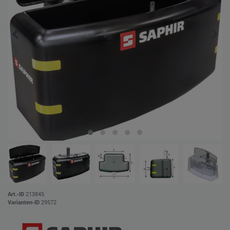
Art.-ID
213845
Varianten-ID
29572