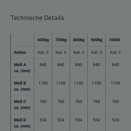
Technische Details
600kg
700kg
800kg
900kg
1000kg
Anbau
Kat. II
Kat. II
Kat. II
Kat. II
Kat. II
Maß A
840
840
840
840
840
ca. (mm)
Maß B
1100
1100
1100
1100
1100
ca. (mm)
Maß C
760
760
760
760
760
ca. (mm)
Maß D
534
534
534
534
534
ca. (mm)