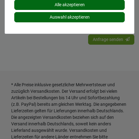
DEINE RUFNUMMER (NUR FÜR RÜCKFRAGEN)
Alle akzeptieren
Auswahl akzeptieren
Hiermit bestätige ich, dass ich die
Daten­schutz­erklärung
gelesen
*
habe.
Anfrage senden
* Alle Preise inklusive gesetzlicher Mehrwertsteuer und
zuzüglich
Versandkosten
. Der Versand erfolgt bei vielen
Artikeln bei Bestellungen bis 14 Uhr und Sofortbezahlung
(z.B. PayPal) bereits am gleichen Werktag. Die angegebenen
Lieferzeiten gelten für Lieferungen innerhalb Deutschlands.
Die angezeigten Versandkosten beziehen sich auf den
Versand innerhalb Deutschlands, soweit kein anders
Lieferland ausgewählt wurde. Versandkosten und
Lieferzeiten für andere Länder entnehmen Sie bitte