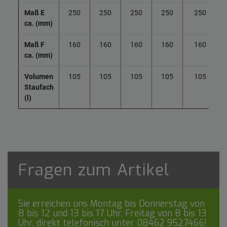
Maß E
250
250
250
250
250
ca. (mm)
Maß F
160
160
160
160
160
ca. (mm)
Volumen
105
105
105
105
105
Staufach
(l)
Fragen zum Artikel
Sie erreichen uns Montag bis Donnerstag von
8 bis 12 und 13 bis 17 Uhr, Freitag von 8 bis 13
Uhr, direkt telefonisch unter
08462 9527466
!