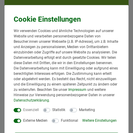
Ceres::Template.mailFormHoneypotLabel
DEINE NACHRICHT AN UNS*
Wir verwenden Cookies und ähnliche Technologien auf unserer
Website und verarbeiten personenbezogene Daten von
Besucher:innen unserer Webseite (z.B. IP-Adresse), um z.B. Inhalte
und Anzeigen zu personalisieren, Medien von Drittanbietern
einzubinden oder Zugriffe auf unsere Website zu analysieren. Die
Datenverarbeitung erfolgt erst durch gesetzte Cookies. Wir teilen
diese Daten mit Dritten, die wir in den Einstellungen benennen.
Die Datenverarbeitung kann mit Einwilligung oder aufgrund eines
berechtigten Interesses erfolgen. Die Zustimmung kann erteilt
oder abgelehnt werden. Es besteht das Recht, nicht einzuwilligen
und die Einwilligung zu einem späteren Zeitpunkt zu ändern oder
zu widerrufen. Beachten Sie unser
Impressum
und weitere
Hinweise zur Verwendung personenbezogener Daten in unserer
Daten­schutz­erklärung
.
NAME / ANSPRECHPARTNER
Essenziell
Statistik
Marketing
DEINE EMAILADRESSE*
Externe Medien
Funktional
Weitere Einstellungen