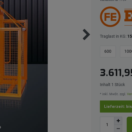
Traglast in KG:
15
600
100
3.611,
Inhalt
1
Stück
* inkl. MwSt. zzgl.
Ver
Lieferzeit: bi