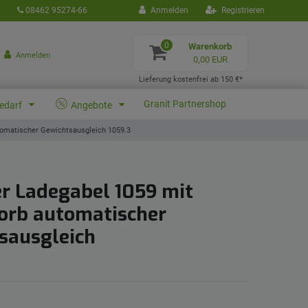
08462 95274-66
Anmelden
Registrieren
0
Warenkorb
Anmelden
0,00 EUR
Lieferung kostenfrei ab 150 €*
Granit Partnershop
bedarf
Angebote
tomatischer Gewichtsausgleich 1059.3
er Ladegabel 1059 mit
orb automatischer
sausgleich