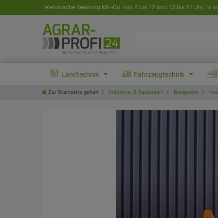
Telefonische Beratung Mo.-Do. von 8 bis 12 und 13 bis 17 Uhr, Fr. v
Landtechnik
Fahrzeugtechnik
Zur Startseite gehen
Industrie- & Baubedarf
Baugeräte
Kra