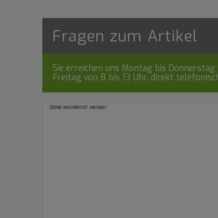
Fragen zum Artikel
Sie erreichen uns Montag bis Donnerstag v
Freitag von 8 bis 13 Uhr, direkt telefonis
Ceres::Template.mailFormHoneypotLabel
DEINE NACHRICHT AN UNS*