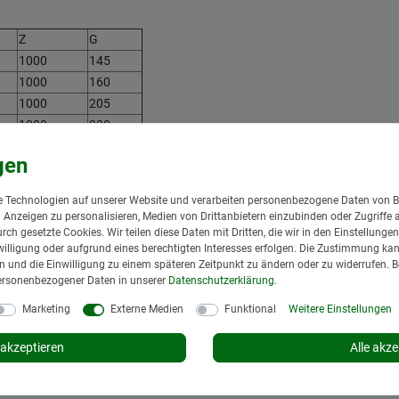
Z
G
1000
145
1000
160
1000
205
1000
230
1000
265
 Technologien auf unserer Website und verarbeiten personenbezogene Daten von B
Höhe
nd Anzeigen zu personalisieren, Medien von Drittanbietern einzubinden oder Zugriffe 
urch gesetzte Cookies. Wir teilen diese Daten mit Dritten, die wir in den Einstellung
1500mm
illigung oder aufgrund eines berechtigten Interesses erfolgen. Die Zustimmung kann
gen und die Einwilligung zu einem späteren Zeitpunkt zu ändern oder zu widerrufen. 
ersonenbezogener Daten in unserer
Daten­schutz­erklärung
.
G: Gewicht in kg
Marketing
Externe Medien
Funktional
Weitere Einstellungen
.
akzeptieren
Alle akze