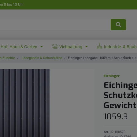
on 8 bis 13 Uhr
Hof, Haus & Garten
Viehhaltung
Industrie- & Bau
n-Zubehör
Ladegabeln & Schutzkörbe
Eichinger Ladegabel 1059 mit Schutzkorb au
Eichinger
Eiching
Schutzk
Gewicht
1059.3
Art.-ID
100570
Varianten-ID
1764