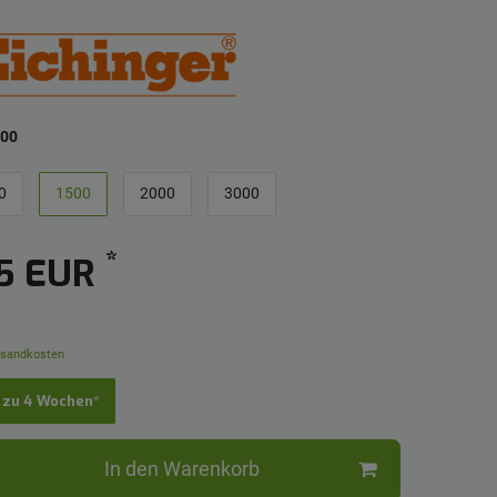
00
0
1500
2000
3000
*
95 EUR
sandkosten
s zu 4 Wochen*
In den Warenkorb