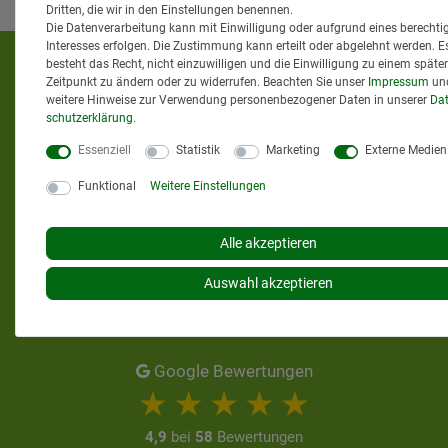
Dritten, die wir in den Einstellungen benennen.
Die Datenverarbeitung kann mit Einwilligung oder aufgrund eines berechti
Interesses erfolgen. Die Zustimmung kann erteilt oder abgelehnt werden. E
KUNDENMEINUNGEN
besteht das Recht, nicht einzuwilligen und die Einwilligung zu einem späte
Zeitpunkt zu ändern oder zu widerrufen. Beachten Sie unser
Impressum
un
weitere Hinweise zur Verwendung personenbezogener Daten in unserer
Dat
schutz­erklärung
.
Essenziell
Statistik
Marketing
Externe Medien
Funktional
Weitere Einstellungen
Alle akzeptieren
Auswahl akzeptieren
Google Bewertungen
4,9
bei
58
Bewertungen