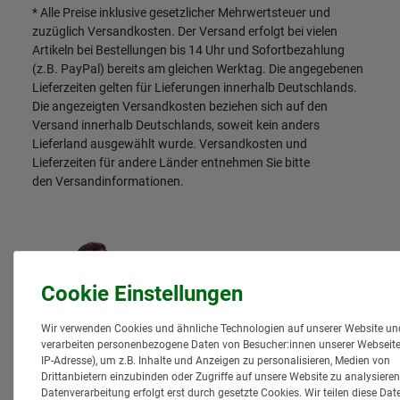
* Alle Preise inklusive gesetzlicher Mehrwertsteuer und
zuzüglich
Versandkosten
. Der Versand erfolgt bei vielen
Artikeln bei Bestellungen bis 14 Uhr und Sofortbezahlung
(z.B. PayPal) bereits am gleichen Werktag. Die angegebenen
Lieferzeiten gelten für Lieferungen innerhalb Deutschlands.
Die angezeigten Versandkosten beziehen sich auf den
Versand innerhalb Deutschlands, soweit kein anders
Lieferland ausgewählt wurde. Versandkosten und
Lieferzeiten für andere Länder entnehmen Sie bitte
den
Versandinformationen
.
Wir verwenden Cookies und ähnliche Technologien auf unserer Website un
verarbeiten personenbezogene Daten von Besucher:innen unserer Webseite 
IP-Adresse), um z.B. Inhalte und Anzeigen zu personalisieren, Medien von
Drittanbietern einzubinden oder Zugriffe auf unsere Website zu analysieren
Datenverarbeitung erfolgt erst durch gesetzte Cookies. Wir teilen diese Dat