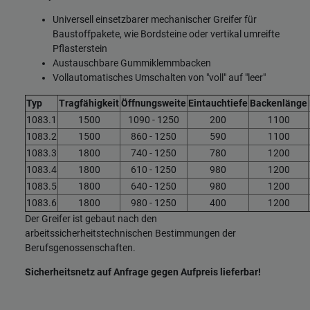
Universell einsetzbarer mechanischer Greifer für
Baustoffpakete, wie Bordsteine oder vertikal umreifte
Pflasterstein
Austauschbare Gummiklemmbacken
Vollautomatisches Umschalten von "voll" auf "leer"
Typ
Tragfähigkeit
Öffnungsweite
Eintauchtiefe
Backenlänge
1083.1
1500
1090 - 1250
200
1100
1083.2
1500
860 - 1250
590
1100
1083.3
1800
740 - 1250
780
1200
1083.4
1800
610 - 1250
980
1200
1083.5
1800
640 - 1250
980
1200
1083.6
1800
980 - 1250
400
1200
Der Greifer ist gebaut nach den
arbeitssicherheitstechnischen Bestimmungen der
Berufsgenossenschaften.
Sicherheitsnetz auf Anfrage gegen Aufpreis lieferbar!