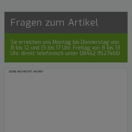
Fragen zum Artikel
Sie erreichen uns Montag bis Donnerstag von
8 bis 12 und 13 bis 17 Uhr, Freitag von 8 bis 13
Uhr, direkt telefonisch unter
08462 9527466
!
Ceres::Template.mailFormHoneypotLabel
DEINE NACHRICHT AN UNS*