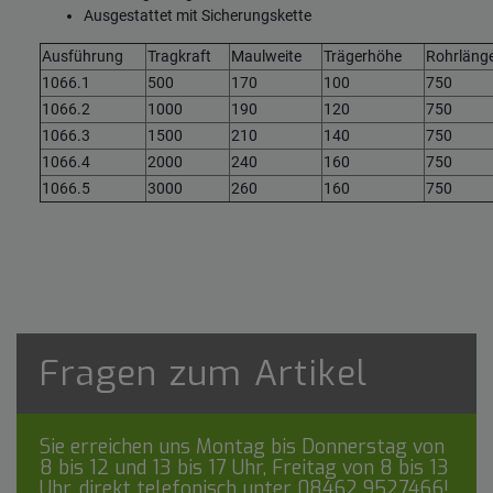
Ausgestattet mit Sicherungskette
Ausführung
Tragkraft
Maulweite
Trägerhöhe
Rohrläng
1066.1
500
170
100
750
1066.2
1000
190
120
750
1066.3
1500
210
140
750
1066.4
2000
240
160
750
1066.5
3000
260
160
750
Fragen zum Artikel
Sie erreichen uns Montag bis Donnerstag von
8 bis 12 und 13 bis 17 Uhr, Freitag von 8 bis 13
Uhr, direkt telefonisch unter
08462 9527466
!