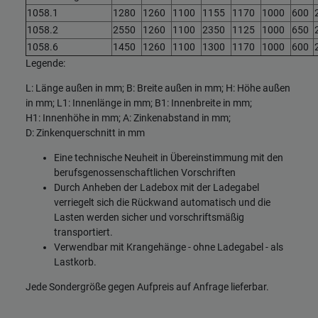
1058.1
1280
1260
1100
1155
1170
1000
600
1058.2
2550
1260
1100
2350
1125
1000
650
1058.6
1450
1260
1100
1300
1170
1000
600
Legende:
L: Länge außen in mm; B: Breite außen in mm; H: Höhe außen
in mm; L1: Innenlänge in mm; B1: Innenbreite in mm;
H1: Innenhöhe in mm; A: Zinkenabstand in mm;
D: Zinkenquerschnitt in mm
Eine technische Neuheit in Übereinstimmung mit den
berufsgenossenschaftlichen Vorschriften
Durch Anheben der Ladebox mit der Ladegabel
verriegelt sich die Rückwand automatisch und die
Lasten werden sicher und vorschriftsmäßig
transportiert.
Verwendbar mit Krangehänge - ohne Ladegabel - als
Lastkorb.
Jede Sondergröße gegen Aufpreis auf Anfrage lieferbar.