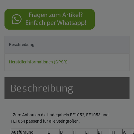
Beschreibung
Herstellerinformationen (GPSR)
Beschreibung
- Zum Anbau an die Ladegabeln FE1052, FE1053 und
FE1054 passend für alle Steingrößen.
Ausführung
L
B
H
L1
B1
H1
A