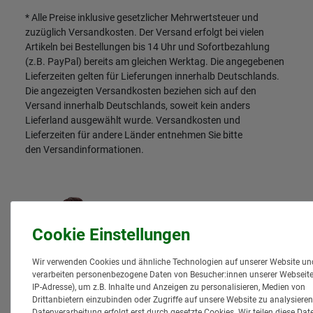
* Alle Preise inklusive gesetzlicher Mehrwertsteuer und
zuzüglich
Versandkosten
. Der Versand erfolgt bei vielen
Artikeln bei Bestellungen bis 14 Uhr und Sofortbezahlung
(z.B. PayPal) bereits am gleichen Werktag. Die angegebenen
Lieferzeiten gelten für Lieferungen innerhalb Deutschlands.
Die angezeigten Versandkosten beziehen sich auf den
Versand innerhalb Deutschlands, soweit kein anders
Lieferland ausgewählt wurde. Versandkosten und
Lieferzeiten für andere Länder entnehmen Sie bitte
den
Versandinformationen
.
Wir verwenden Cookies und ähnliche Technologien auf unserer Website un
verarbeiten personenbezogene Daten von Besucher:innen unserer Webseite 
IP-Adresse), um z.B. Inhalte und Anzeigen zu personalisieren, Medien von
Drittanbietern einzubinden oder Zugriffe auf unsere Website zu analysieren
Datenverarbeitung erfolgt erst durch gesetzte Cookies. Wir teilen diese Dat