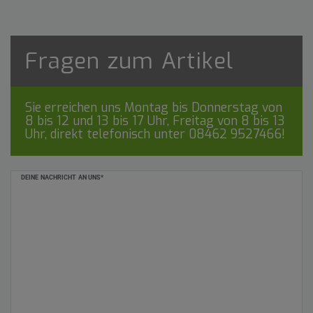
Fragen zum Artikel
Sie erreichen uns Montag bis Donnerstag von
8 bis 12 und 13 bis 17 Uhr, Freitag von 8 bis 13
Uhr, direkt telefonisch unter
08462 9527466
!
Ceres::Template.mailFormHoneypotLabel
DEINE NACHRICHT AN UNS*