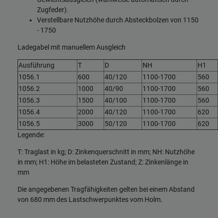
Zugfeder).
Verstellbare Nutzhöhe durch Absteckbolzen von 1150
- 1750
Ladegabel mit manuellem Ausgleich
Ausführung
T
D
NH
H1
1056.1
600
40/120
1100-1700
560
1056.2
1000
40/90
1100-1700
560
1056.3
1500
40/100
1100-1700
560
1056.4
2000
40/120
1100-1700
620
1056.5
3000
50/120
1100-1700
620
Legende:
T: Traglast in kg; D: Zinkenquerschnitt in mm; NH: Nutzhöhe
in mm; H1: Höhe im belasteten Zustand; Z: Zinkenlänge in
mm
Die angegebenen Tragfähigkeiten gelten bei einem Abstand
von 680 mm des Lastschwerpunktes vom Holm.