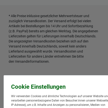
* Alle Preise inklusive gesetzlicher Mehrwertsteuer und
zuzüglich
Versandkosten
. Der Versand erfolgt bei vielen
Artikeln bei Bestellungen bis 14 Uhr und Sofortbezahlung
(z.B. PayPal) bereits am gleichen Werktag. Die angegebenen
Lieferzeiten gelten für Lieferungen innerhalb Deutschlands.
Die angezeigten Versandkosten beziehen sich auf den
Versand innerhalb Deutschlands, soweit kein anders
Lieferland ausgewählt wurde. Versandkosten und
Lieferzeiten für andere Länder entnehmen Sie bitte
den
Versandinformationen
.
Wir verwenden Cookies und ähnliche Technologien auf unserer Website un
verarbeiten personenbezogene Daten von Besucher:innen unserer Webseite 
IP-Adresse), um z.B. Inhalte und Anzeigen zu personalisieren, Medien von