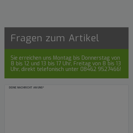
Fragen zum Artikel
Sie erreichen uns Montag bis Donnerstag von
8 bis 12 und 13 bis 17 Uhr, Freitag von 8 bis 13
Uhr, direkt telefonisch unter
08462 9527466
!
Ceres::Template.mailFormHoneypotLabel
DEINE NACHRICHT AN UNS*