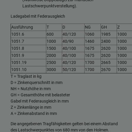
Lastschwerpunktverstellung).
Ladegabel mit Federausgleich
Ausführung
T
D
NG
GH
Z
1051.6
600
40/120
1060
1985
1000
1051.7
1000
40/90
1460
2400
1000
1051.8
1500
40/100
1675
2620
1000
1051.9
2000
40/100
1675
2620
1000
1051.19
2500
40/120
1700
2665
1000
1051.10
3000
50/120
1700
2670
1000
T = Traglast in kg
D = Zinkenquerschnitt in mm
NH = Nutzhöhe in mm
GH = Gesamthöhe mit belasteter
Gabel mit Federausgleich in mm
Z = Zinkenlänge in mm
A = Zinkenabstand in mm
Die angegebenen Tragfähigkeiten gelten bei einem Abstand
des Lastschwerpunktes von 680 mm von den Holmen.