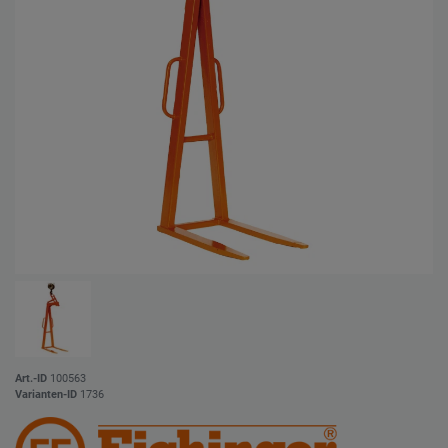
Art.-ID
100563
Varianten-ID
1736