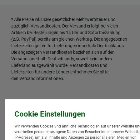
* Alle Preise inklusive gesetzlicher Mehrwertsteuer und
zuzüglich
Versandkosten
. Der Versand erfolgt bei vielen
Artikeln bei Bestellungen bis 14 Uhr und Sofortbezahlung
(z.B. PayPal) bereits am gleichen Werktag. Die angegebenen
Lieferzeiten gelten für Lieferungen innerhalb Deutschlands.
Die angezeigten Versandkosten beziehen sich auf den
Versand innerhalb Deutschlands, soweit kein anders
Lieferland ausgewählt wurde. Versandkosten und
Lieferzeiten für andere Länder entnehmen Sie bitte
den
Versandinformationen
.
Wir verwenden Cookies und ähnliche Technologien auf unserer Website un
verarbeiten personenbezogene Daten von Besucher:innen unserer Webseite 
IP-Adresse), um z.B. Inhalte und Anzeigen zu personalisieren, Medien von