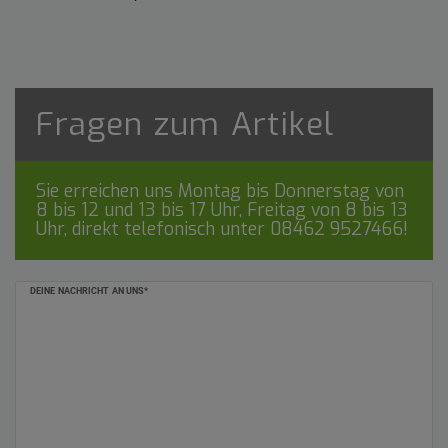
Fragen zum Artikel
Sie erreichen uns Montag bis Donnerstag von
8 bis 12 und 13 bis 17 Uhr, Freitag von 8 bis 13
Uhr, direkt telefonisch unter
08462 9527466
!
Ceres::Template.mailFormHoneypotLabel
DEINE NACHRICHT AN UNS*